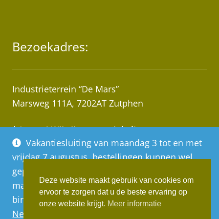
Bezoekadres:
Industrieterrein “De Mars”
Marsweg 111A, 7202AT Zutphen
* Let op! Wij zijn geen winkel!
Vakantiesluiting van maandag 3 tot en met
Afhalen van bestellingen op afspraak!
vrijdag 7 augustus, bestellingen kunnen wel
geplaatst worden, deze worden vanaf
Deze website maakt gebruik van cookies om
maandag 10 augustus op volgorde van
ervoor te zorgen dat u de beste ervaring op
binnenkomst verwerkt
Realisatie:
Websus
onze website krijgt.
Meer informatie
Negeren