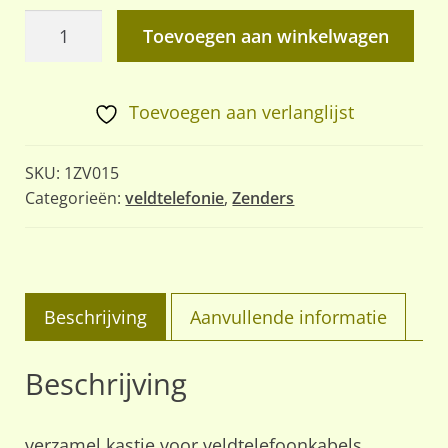
verzamel
Toevoegen aan winkelwagen
kastje
voor
veldtelefoonkabels
Toevoegen aan verlanglijst
aantal
SKU:
1ZV015
Categorieën:
veldtelefonie
,
Zenders
Beschrijving
Aanvullende informatie
Beschrijving
verzamel kastje voor veldtelefoonkabels,