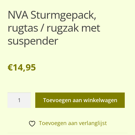
NVA Sturmgepack,
rugtas / rugzak met
suspender
€
14,95
NVA
Toevoegen aan winkelwagen
Sturmgepack,
rugtas
/
Toevoegen aan verlanglijst
rugzak