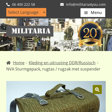
06 400 222 58
info@militaria4you.com
Menu
Home
Ga
Ga
Artikelen
door
naar
naar
de
Nieuws
navigatie
inhoud
Kledingmaten
Home
Kleding en uitrusting DDR/Russisch
Klantfotos
NVA Sturmgepack, rugtas / rugzak met suspender
Mijn Account
Subme
uitvou
🔍