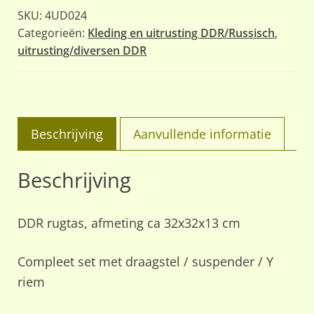
met
SKU:
4UD024
suspender
Categorieën:
Kleding en uitrusting DDR/Russisch
,
uitrusting/diversen DDR
aantal
Beschrijving
Aanvullende informatie
Beschrijving
DDR rugtas, afmeting ca 32x32x13 cm
Compleet set met draagstel / suspender / Y
riem