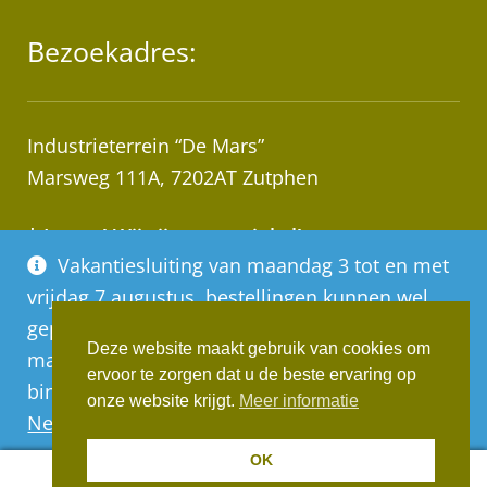
Bezoekadres:
Industrieterrein “De Mars”
Marsweg 111A, 7202AT Zutphen
* Let op! Wij zijn geen winkel!
Vakantiesluiting van maandag 3 tot en met
Afhalen van bestellingen op afspraak!
vrijdag 7 augustus, bestellingen kunnen wel
geplaatst worden, deze worden vanaf
Deze website maakt gebruik van cookies om
maandag 10 augustus op volgorde van
ervoor te zorgen dat u de beste ervaring op
binnenkomst verwerkt
Realisatie:
Websus
onze website krijgt.
Meer informatie
Negeren
OK
0