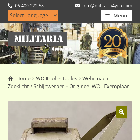
06 400 222 58
info@militaria4you.com
Menu
Home
Ga
Ga
Artikelen
door
naar
naar
de
Nieuws
navigatie
inhoud
Kledingmaten
Home
WO II collectables
Wehrmacht
Klantfotos
Zoeklicht / Schijnwerper – Origineel WOII Exemplaar
Mijn Account
Subme
uitvou
🔍