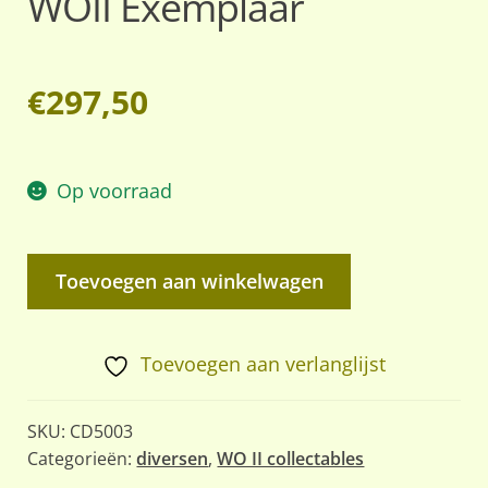
WOII Exemplaar
€
297,50
Op voorraad
Wehrmacht
Toevoegen aan winkelwagen
Zoeklicht
/
Schijnwerper
Toevoegen aan verlanglijst
–
Origineel
SKU:
CD5003
WOII
Categorieën:
diversen
,
WO II collectables