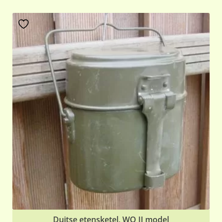
Duitse etensketel, WO II model