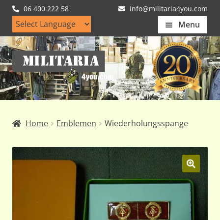
06 400 222 58
info@militaria4you.com
Menu
Home
Ga
Ga
Artikelen
door
naar
naar
de
Nieuws
navigatie
inhoud
Kledingmaten
Home
Emblemen
Wiederholungsspange
Klantfotos
Mijn Account
Subme
uitvou
🔍