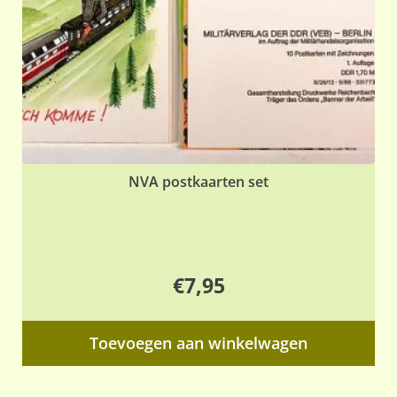
op
de
pr
NVA postkaarten set
€
7,95
Toevoegen aan winkelwagen