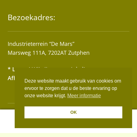
Bezoekadres:
Industrieterrein “De Mars”
Marsweg 111A, 7202AT Zutphen
* Let op! Wij zijn geen winkel!
Afhalen van bestellingen op afspraak!
Deze website maakt gebruik van cookies om
ervoor te zorgen dat u de beste ervaring op
onze website krijgt.
Meer informatie
OK
Realisatie:
Websus
0