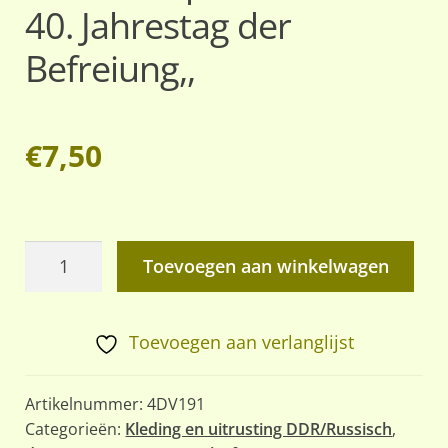
40. Jahrestag der
Befreiung,,
€
7,50
DDR
Toevoegen aan winkelwagen
,,Zeitung
fur
Thalmannpioniere
Toevoegen aan verlanglijst
zum
40.
Artikelnummer:
4DV191
Jahrestag
Categorieën:
Kleding en uitrusting DDR/Russisch
,