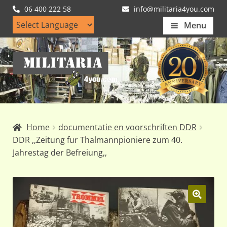
06 400 222 58
info@militaria4you.com
Menu
Home
Ga
Ga
Artikelen
door
naar
naar
de
Nieuws
navigatie
inhoud
Kledingmaten
Home
documentatie en voorschriften DDR
Klantfotos
DDR ,,Zeitung fur Thalmannpioniere zum 40.
Jahrestag der Befreiung,,
Mijn Account
Subme
uitvou
🔍