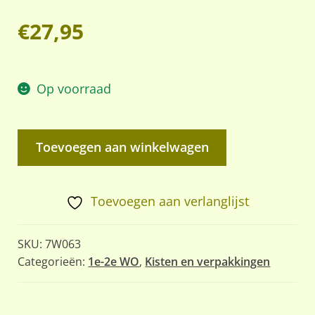
€
27,95
Op voorraad
Optiek
Toevoegen aan winkelwagen
kist
voor
de
Toevoegen aan verlanglijst
8,8
cm
SKU:
7W063
FLAK
Categorieën:
1e-2e WO
,
Kisten en verpakkingen
/
PAK