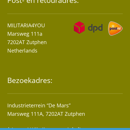
Post- en retouradres:
MILITARIA4YOU
Marsweg 111a
7202AT Zutphen
Netherlands
Bezoekadres:
Industrieterrein “De Mars”
Marsweg 111A, 7202AT Zutphen
* Let op! Wij zijn geen winkel!