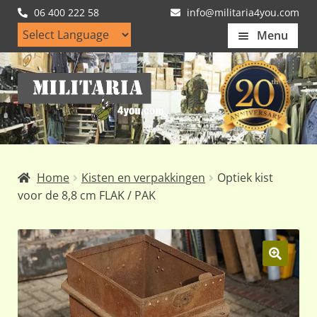
06 400 222 58
info@militaria4you.com
Menu
Home
Ga
Ga
Artikelen
door
naar
naar
de
Nieuws
navigatie
inhoud
Kledingmaten
Home
Kisten en verpakkingen
Optiek kist
Klantfotos
voor de 8,8 cm FLAK / PAK
Mijn Account
Subme
uitvou
🔍