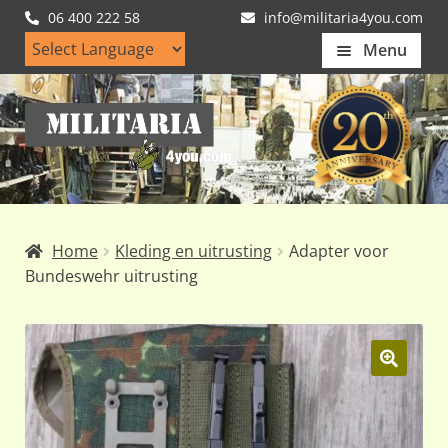
06 400 222 58
info@militaria4you.com
Menu
Home
Ga
Ga
Artikelen
door
naar
naar
de
Nieuws
navigatie
inhoud
Kledingmaten
Home
Kleding en uitrusting
Adapter voor
Klantfotos
Bundeswehr uitrusting
Mijn Account
Subme
uitvou
🔍