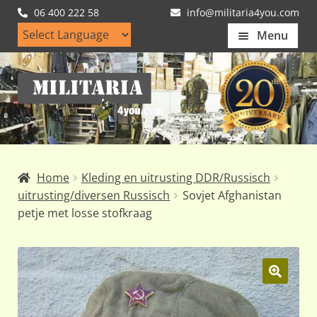
06 400 222 58
info@militaria4you.com
Menu
Home
Ga
Ga
Artikelen
door
naar
naar
de
Nieuws
navigatie
inhoud
Kledingmaten
Home
Kleding en uitrusting DDR/Russisch
Klantfotos
uitrusting/diversen Russisch
Sovjet Afghanistan
petje met losse stofkraag
Mijn Account
Subme
uitvou
🔍