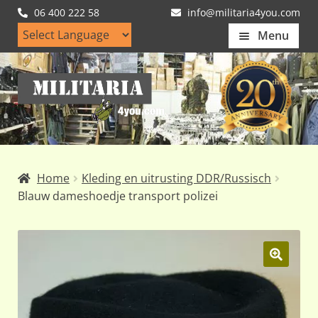
06 400 222 58
info@militaria4you.com
Menu
Home
Ga
Ga
Artikelen
door
naar
naar
de
Nieuws
navigatie
inhoud
Kledingmaten
Home
Kleding en uitrusting DDR/Russisch
Klantfotos
Blauw dameshoedje transport polizei
Mijn Account
Subme
uitvou
🔍