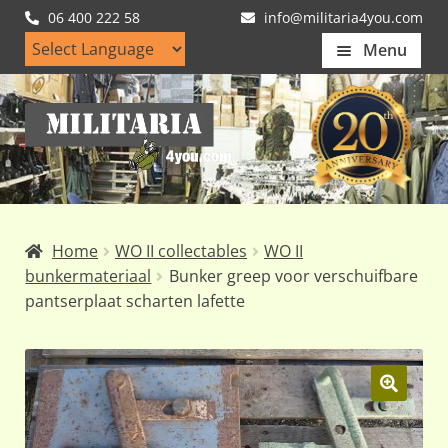
06 400 222 58
info@militaria4you.com
Menu
Home
Ga
Ga
Artikelen
door
naar
naar
de
Nieuws
navigatie
inhoud
Kledingmaten
Home
WO II collectables
WO II
Klantfotos
bunkermateriaal
Bunker greep voor verschuifbare
pantserplaat scharten lafette
Mijn Account
Subme
uitvou
🔍