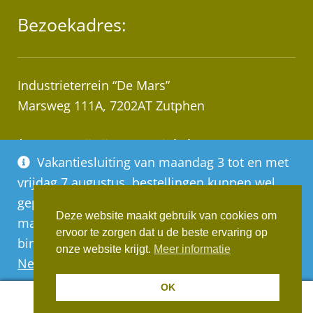
Bezoekadres:
Industrieterrein “De Mars”
Marsweg 111A, 7202AT Zutphen
* Let op! Wij zijn geen winkel!
Vakantiesluiting van maandag 3 tot en met
Afhalen van bestellingen op afspraak!
vrijdag 7 augustus, bestellingen kunnen wel
geplaatst worden, deze worden vanaf
Deze website maakt gebruik van cookies om
maandag 10 augustus op volgorde van
ervoor te zorgen dat u de beste ervaring op
binnenkomst verwerkt
Realisatie:
Websus
onze website krijgt.
Meer informatie
Negeren
OK
0