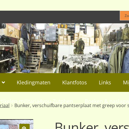
Kledingmaten
Klantfotos
Links
Mi
rtikelen-militaria4you-Zutphen
Boeken & naslagw
riaal
Bunker, verschuifbare pantserplaat met greep voor s
Bunker, ver