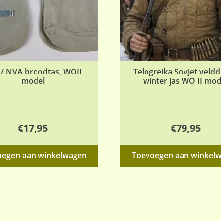
 / NVA broodtas, WOII
Telogreika Sovjet veldd
model
winter jas WO II mod
€
17,95
€
79,95
oegen aan winkelwagen
Toevoegen aan winkel