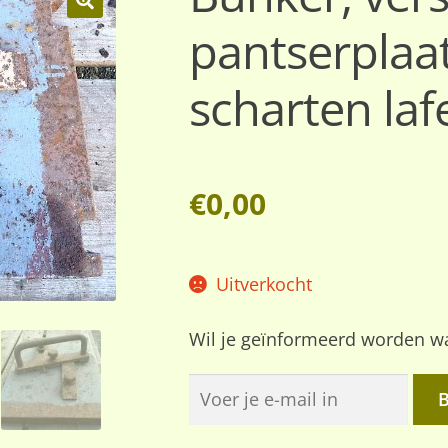
pantserplaa
🔍
scharten laf
€
0,00
Uitverkocht
Wil je geïnformeerd worden wa