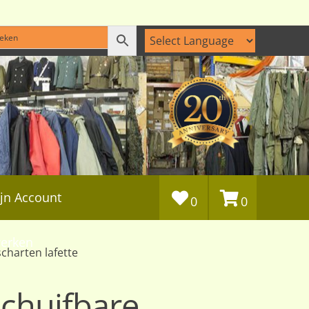
jn Account
0
0
erken
charten lafette
schuifbare