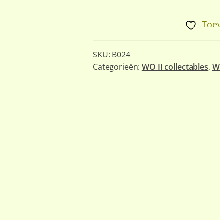
Toev
SKU:
B024
Categorieën:
WO II collectables
,
W