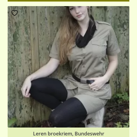
€7,95.
€4,95.
Leren broekriem, Bundeswehr