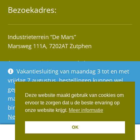
Bezoekadres:
Industrieterrein “De Mars”
Marsweg 111A, 7202AT Zutphen
* Let op! Wij zijn geen winkel!
Vakantiesluiting van maandag 3 tot en met
Afhalen van bestellingen op afspraak!
vrijdag 7 augustus, bestellingen kunnen wel
geplaatst worden, deze worden vanaf
Deze website maakt gebruik van cookies om
maandag 10 augustus op volgorde van
ervoor te zorgen dat u de beste ervaring op
binnenkomst verwerkt
Realisatie:
Websus
onze website krijgt.
Meer informatie
Negeren
OK
0