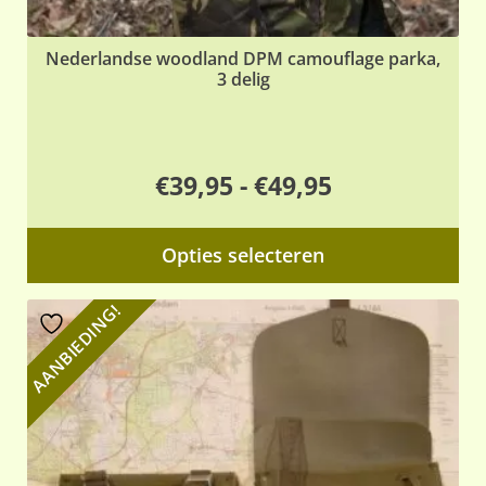
Nederlandse woodland DPM camouflage parka,
3 delig
Prijsklasse:
€
39,95
-
€
49,95
€39,95
Dit
Opties selecteren
tot
pr
€49,95
hee
AANBIEDING!
me
var
De
opt
ka