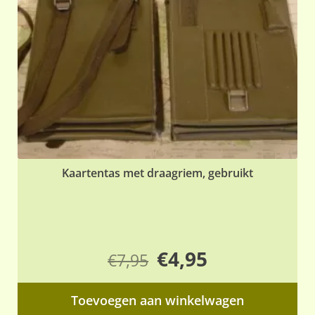
ge
wo
op
de
pr
Kaartentas met draagriem, gebruikt
Oorspronkelijke
Huidige
€
4,95
€
7,95
prijs
prijs
Toevoegen aan winkelwagen
was:
is: