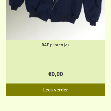
op
de
pr
RAF piloten jas
€
0,00
Lees verder