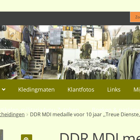
Kledingmaten
Klantfotos
Links
Mi
rtikelen-militaria4you-Zutphen
Boeken & naslagw
cheidingen
DDR MDI medaille voor 10 jaar ,,Treue Dienste,
DDR MDI med