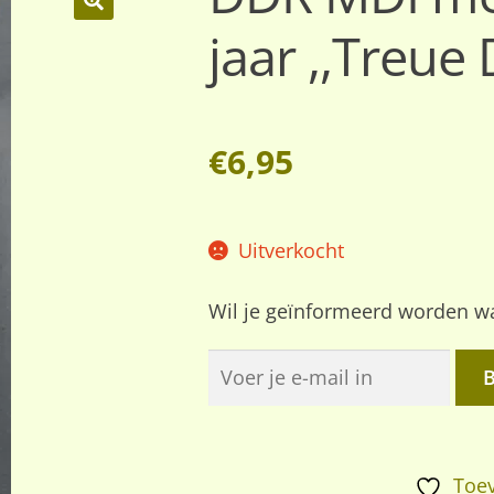
jaar ,,Treue 
🔍
€
6,95
Uitverkocht
Wil je geïnformeerd worden wa
Toev