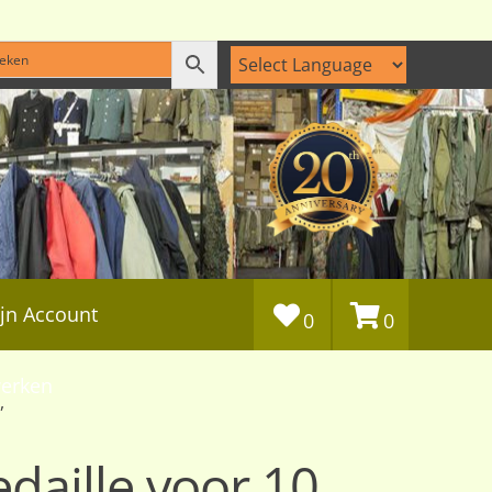
jn Account
0
0
erken
,
aille voor 10