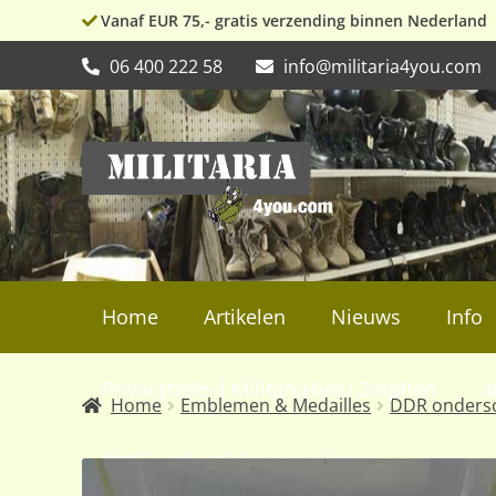
Vanaf EUR 75,- gratis verzending binnen Nederland
06 400 222 58
info@militaria4you.com
Ga
Ga
door
naar
naar
de
navigatie
inhoud
Home
Artikelen
Nieuws
Info
Privacybeleid Militaria4you Zutphen
a
Home
Emblemen & Medailles
DDR onders
WW2, collectibles en militaria