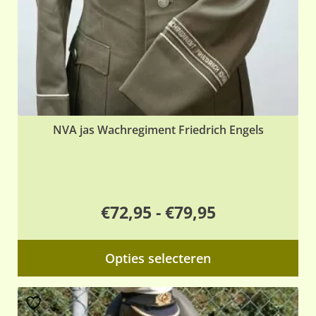
op
de
pr
NVA jas Wachregiment Friedrich Engels
Prijsklasse:
€
72,95
-
€
79,95
€72,95
Dit
Opties selecteren
tot
pr
€79,95
hee
me