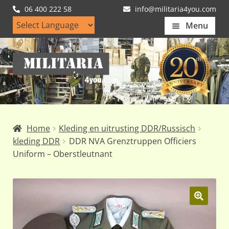
06 400 222 58
info@militaria4you.com
Menu
Home
Ga
Ga
Artikelen
door
naar
naar
de
Nieuws
navigatie
inhoud
Kledingmaten
Home
Kleding en uitrusting DDR/Russisch
Klantfotos
kleding DDR
DDR NVA Grenztruppen Officiers
Uniform – Oberstleutnant
Mijn Account
Subme
uitvou
🔍