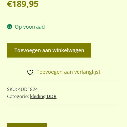
€
189,95
Op voorraad
DDR
Toevoegen aan winkelwagen
NVA
Grenztruppen
Officiers
Toevoegen aan verlanglijst
Uniform
–
SKU:
4UD1824
Oberstleutnant
Categorie:
kleding DDR
aantal