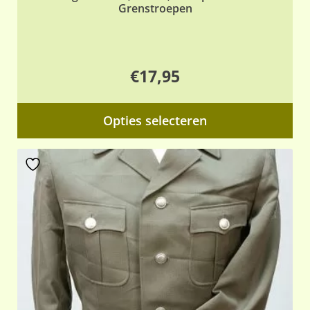
Grenstroepen
€
17,95
Dit
Opties selecteren
pr
hee
me
var
De
opt
ka
ge
wo