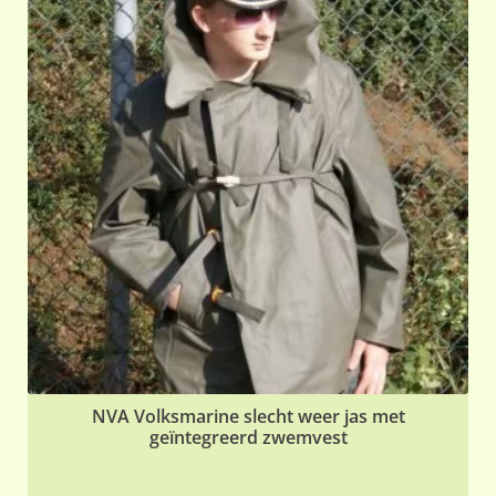
var
De
opt
ka
ge
wo
op
de
pr
NVA Volksmarine slecht weer jas met
geïntegreerd zwemvest