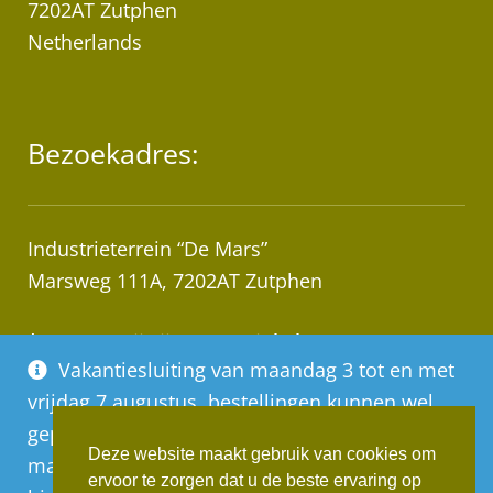
7202AT Zutphen
Netherlands
Bezoekadres:
Industrieterrein “De Mars”
Marsweg 111A, 7202AT Zutphen
* Let op! Wij zijn geen winkel!
Vakantiesluiting van maandag 3 tot en met
Afhalen van bestellingen op afspraak!
vrijdag 7 augustus, bestellingen kunnen wel
geplaatst worden, deze worden vanaf
Deze website maakt gebruik van cookies om
maandag 10 augustus op volgorde van
ervoor te zorgen dat u de beste ervaring op