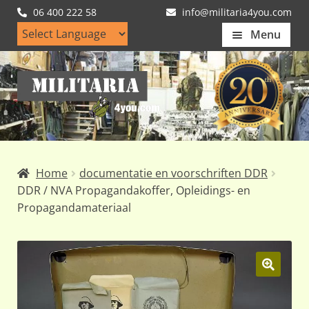
06 400 222 58
info@militaria4you.com
Menu
Home
Ga
Ga
Artikelen
door
naar
naar
de
Nieuws
navigatie
inhoud
Kledingmaten
Home
documentatie en voorschriften DDR
Klantfotos
DDR / NVA Propagandakoffer, Opleidings- en
Propagandamateriaal
Mijn Account
Subme
uitvou
🔍