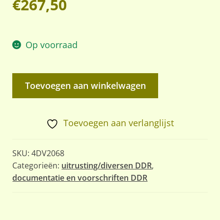
€
267,50
Op voorraad
DDR
Toevoegen aan winkelwagen
/
NVA
Propagandakoffer,
Toevoegen aan verlanglijst
Opleidings-
en
SKU:
4DV2068
Propagandamateriaal
Categorieën:
uitrusting/diversen DDR
,
documentatie en voorschriften DDR
aantal