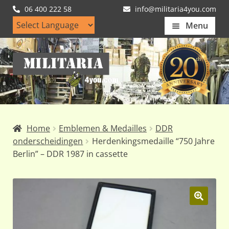
06 400 222 58
info@militaria4you.com
Menu
Home
Ga
Ga
Artikelen
door
naar
naar
de
Nieuws
navigatie
inhoud
Kledingmaten
Home
Emblemen & Medailles
DDR
Klantfotos
onderscheidingen
Herdenkingsmedaille “750 Jahre
Berlin” – DDR 1987 in cassette
Mijn Account
Subme
uitvou
🔍