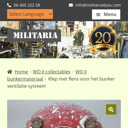
06 400 222 58
info@militaria4you.com
Menu
Home
Ga
Ga
Artikelen
door
naar
naar
de
Nieuws
navigatie
inhoud
Kledingmaten
Home
WO II collectables
WO II
Klantfotos
bunkermateriaal
Klep met flens voor het bunker
ventilatie systeem
Mijn Account
Subme
uitvou
🔍