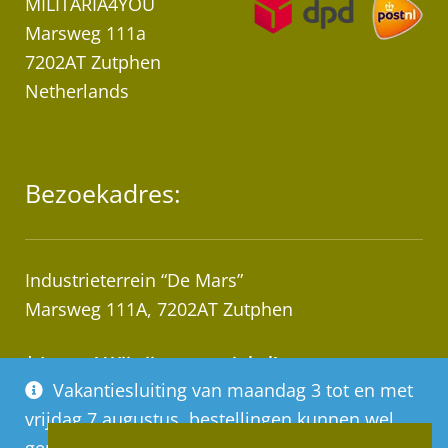
MILITARIA4YOU
Marsweg 111a
7202AT Zutphen
Netherlands
Bezoekadres:
Industrieterrein “De Mars”
Marsweg 111A, 7202AT Zutphen
* Let op! Wij zijn geen winkel!
Vakantiesluiting van maandag 3 tot en met
Afhalen van bestellingen op afspraak!
vrijdag 7 augustus, bestellingen kunnen wel