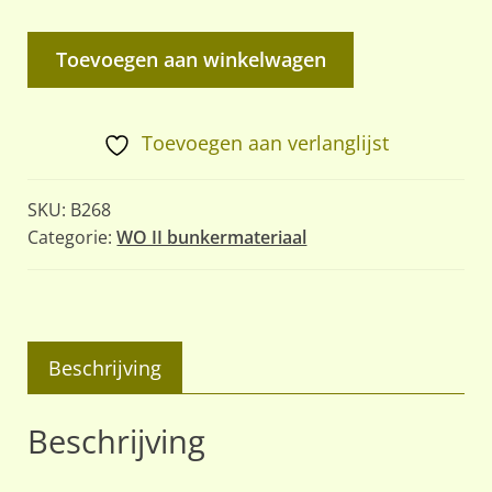
Klep
Toevoegen aan winkelwagen
met
flens
voor
Toevoegen aan verlanglijst
het
bunker
SKU:
B268
ventilatie
Categorie:
WO II bunkermateriaal
systeem
aantal
Beschrijving
Beschrijving