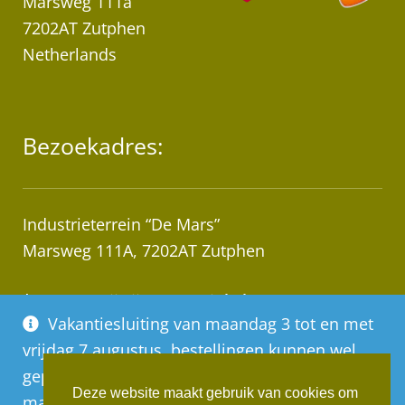
Marsweg 111a
7202AT Zutphen
Netherlands
Bezoekadres:
Industrieterrein “De Mars”
Marsweg 111A, 7202AT Zutphen
* Let op! Wij zijn geen winkel!
Vakantiesluiting van maandag 3 tot en met
Afhalen van bestellingen op afspraak!
vrijdag 7 augustus, bestellingen kunnen wel
geplaatst worden, deze worden vanaf
Deze website maakt gebruik van cookies om
maandag 10 augustus op volgorde van