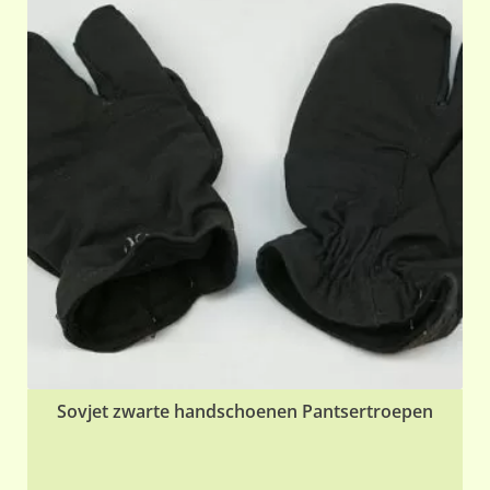
var
De
opt
ka
ge
wo
op
de
pr
Sovjet zwarte handschoenen Pantsertroepen