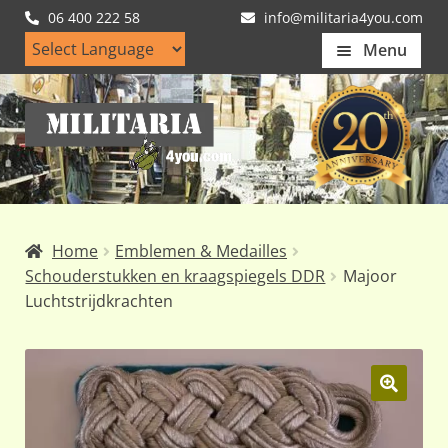
06 400 222 58
info@militaria4you.com
Menu
Home
Ga
Ga
Artikelen
door
naar
naar
de
Nieuws
navigatie
inhoud
Kledingmaten
Home
Emblemen & Medailles
Klantfotos
Schouderstukken en kraagspiegels DDR
Majoor
Luchtstrijdkrachten
Mijn Account
Subme
uitvou
🔍