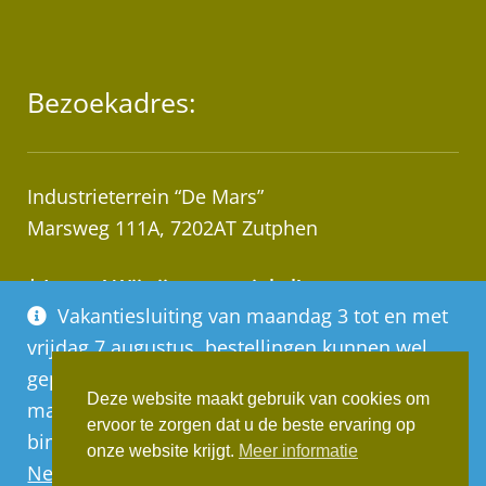
Bezoekadres:
Industrieterrein “De Mars”
Marsweg 111A, 7202AT Zutphen
* Let op! Wij zijn geen winkel!
Vakantiesluiting van maandag 3 tot en met
Afhalen van bestellingen op afspraak!
vrijdag 7 augustus, bestellingen kunnen wel
geplaatst worden, deze worden vanaf
Deze website maakt gebruik van cookies om
maandag 10 augustus op volgorde van
ervoor te zorgen dat u de beste ervaring op
binnenkomst verwerkt
Realisatie:
Websus
onze website krijgt.
Meer informatie
Negeren