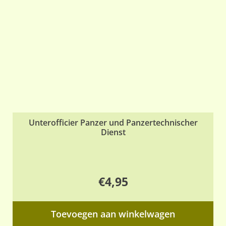
ge
wo
op
de
pr
Unterofficier Panzer und Panzertechnischer
Dienst
€
4,95
Toevoegen aan winkelwagen