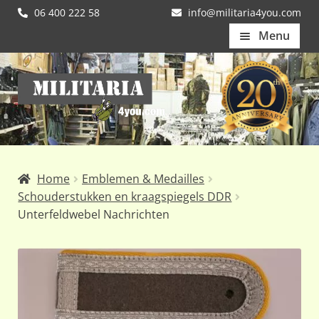
06 400 222 58
info@militaria4you.com
Menu
Home
Ga
Ga
Artikelen
door
naar
naar
de
Nieuws
navigatie
inhoud
Kledingmaten
Home
Emblemen & Medailles
Klantfotos
Schouderstukken en kraagspiegels DDR
Unterfeldwebel Nachrichten
Mijn Account