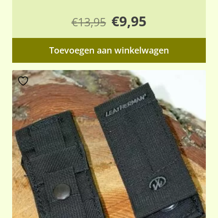
Oorspronkelijke
Huidige
€
9,95
€
13,95
prijs
prijs
Toevoegen aan winkelwagen
was:
is:
€13,95.
€9,95.