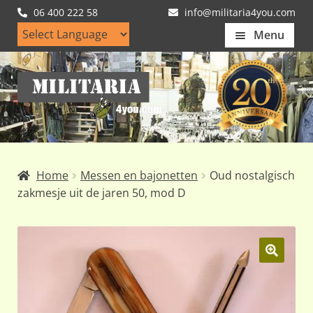
06 400 222 58
info@militaria4you.com
Menu
Home
Ga
Ga
Artikelen
door
naar
naar
de
Nieuws
navigatie
inhoud
Kledingmaten
Home
Messen en bajonetten
Oud nostalgisch
Klantfotos
zakmesje uit de jaren 50, mod D
Mijn Account
Subme
uitvou
🔍