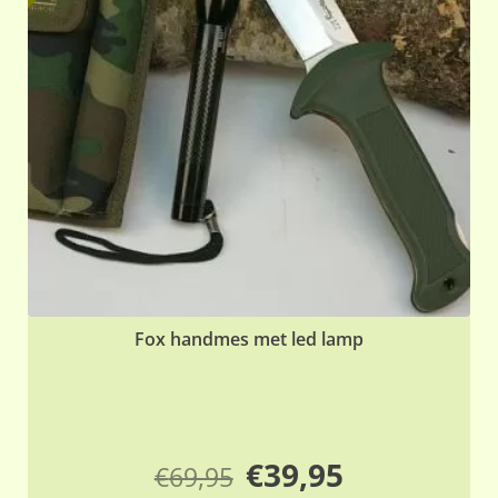
Fox handmes met led lamp
Oorspronkelijke
Huidige
€
39,95
€
69,95