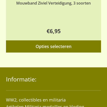
Mouwband Ziviel Verteidigung, 3 soorten
€
6,95
Dit
Opties selecteren
pr
hee
me
var
Informatie:
De
opt
ka
ge
WW2, collectibles en militaria
wo
Artikelen Militaria medailles en kleding