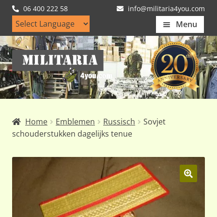
06 400 222 58
info@militaria4you.com
Menu
Home
Ga
Ga
Artikelen
door
naar
naar
de
Nieuws
navigatie
inhoud
Kledingmaten
Home
Emblemen
Russisch
Sovjet
Klantfotos
schouderstukken dagelijks tenue
Mijn Account
Subme
uitvou
🔍