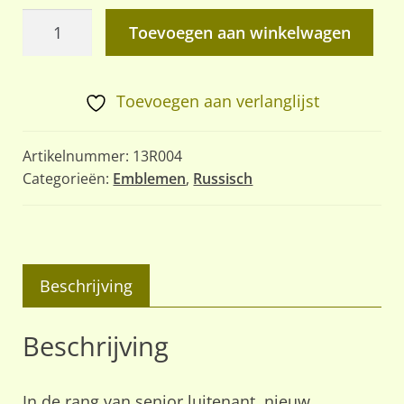
Sovjet
Toevoegen aan winkelwagen
schouderstukken
dagelijks
tenue
Toevoegen aan verlanglijst
aantal
Artikelnummer:
13R004
Categorieën:
Emblemen
,
Russisch
Beschrijving
Beschrijving
In de rang van senior luitenant, nieuw.