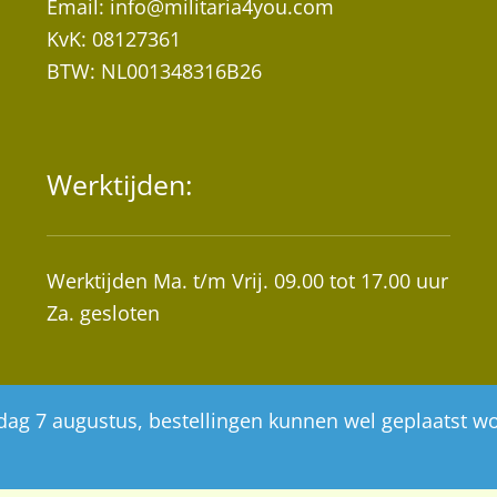
Email:
info@militaria4you.com
KvK: 08127361
BTW: NL001348316B26
Werktijden:
Werktijden Ma. t/m Vrij. 09.00 tot 17.00 uur
Za. gesloten
ijdag 7 augustus, bestellingen kunnen wel geplaatst