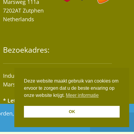
Marsweg 111a
7202AT Zutphen
Netherlands
Bezoekadres:
Industrieterrein “De Mars”
Deze website maakt gebruik van cookies om
Marsweg 111A, 7202AT Zutphen
ervoor te zorgen dat u de beste ervaring op
onze website krijgt.
Meer informatie
* Let op! Wij zijn geen winkel!
Afhalen van bestellingen op afspraak!
OK
 worden, deze worden vanaf maandag 10 augustus
Negeren