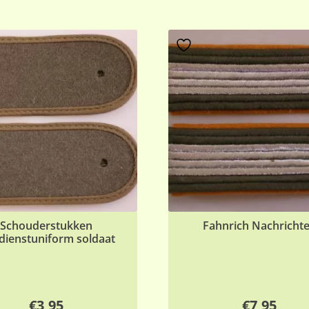
Schouderstukken
Fahnrich Nachricht
dienstuniform soldaat
€
3,95
€
7,95