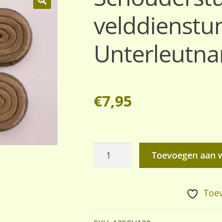
velddienstu
🔍
Unterleutna
€
7,95
Schouderstukken
Toevoegen aan 
velddienstuniform
Unterleutnant
aantal
Toev