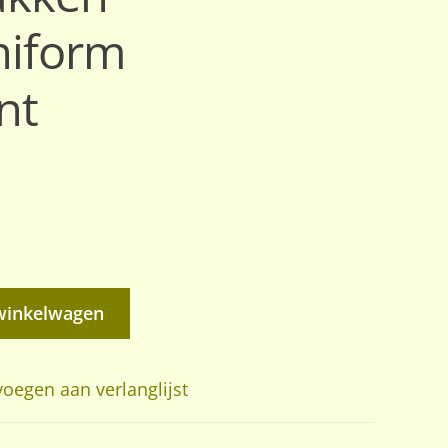
niform
nt
winkelwagen
oegen aan verlanglijst