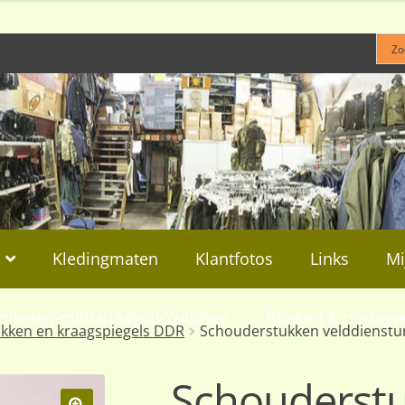
Kledingmaten
Klantfotos
Links
Mi
rtikelen-militaria4you-Zutphen
Boeken & naslagw
kken en kraagspiegels DDR
Schouderstukken velddienstu
Schouderst