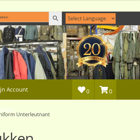
jn Account
0
0
erken
niform Unterleutnant
ukken