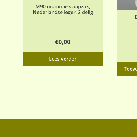
M90 mummie slaapzak,
Nederlandse leger, 3 delig
€
0,00
Lees verder
Toev