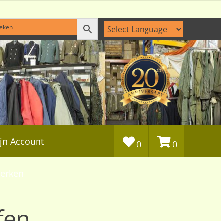
jn Account
0
0
erken
fen