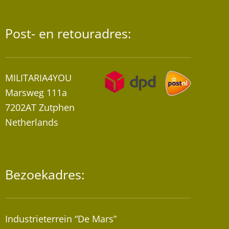
op
de
Post- en retouradres:
productpa
MILITARIA4YOU
Marsweg 111a
7202AT Zutphen
Netherlands
Bezoekadres:
Industrieterrein “De Mars”