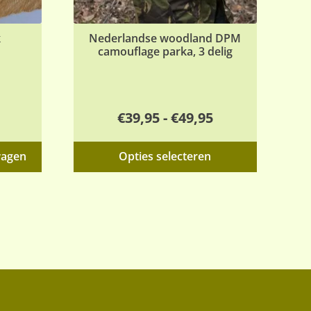
k
Nederlandse woodland DPM
camouflage parka, 3 delig
Prijsklasse:
€
39,95
-
€
49,95
€39,95
Dit
wagen
Opties selecteren
tot
product
€49,95
heeft
meerdere
variaties.
Deze
optie
kan
gekozen
worden