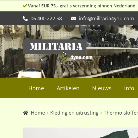
Vanaf EUR 75,- gratis verzending binnen Nederland
06 400 222 58
info@militaria4you.com
Ga
Ga
door
naar
naar
de
navigatie
inhoud
Home
Artikelen
Nieuws
Info
Privacybeleid Militaria4you Zutphen
a
Home
Kleding en uitrusting
Thermo sloffe
WW2, collectibles en militaria