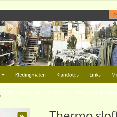
Kledingmaten
Klantfotos
Links
Mi
rtikelen-militaria4you-Zutphen
Boeken & naslagw
n
Thermo slof