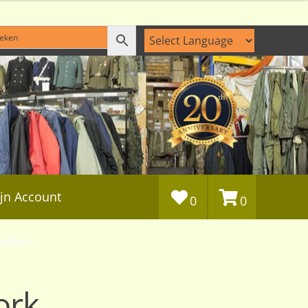
jn Account
0
0
erken
ork