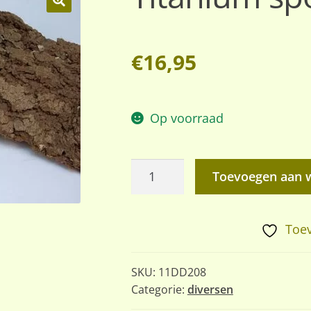
🔍
€
16,95
Op voorraad
Titanium
Toevoegen aan 
spork
aantal
Toev
SKU:
11DD208
Categorie:
diversen