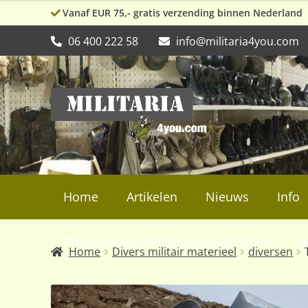
Vanaf EUR 75,- gratis verzending binnen Nederland
06 400 222 58
info@militaria4you.com
Ga
Ga
door
naar
naar
de
navigatie
inhoud
Home
Artikelen
Nieuws
Info
Privacybeleid Militaria4you Zutphen
a
Home
Divers militair materieel
diversen
WW2, collectibles en militaria