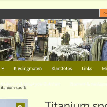
Kledingmaten
Klantfotos
Links
Mi
rtikelen-militaria4you-Zutphen
Boeken & naslagw
Titanium spork
Titanium sp