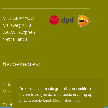
MILITARIA4YOU
Marsweg 111a
7202AT Zutphen
Netherlands
Bezoekadres:
Industrieterrein “De Mars”
Deze website maakt gebruik van cookies om
Marsweg 111A, 7202AT Zutphen
ervoor te zorgen dat u de beste ervaring op
onze website krijgt.
Meer informatie
* Let op! Wij zijn geen winkel!