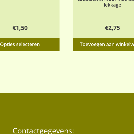
lekkage
€
1,50
€
2,75
Dit
Opties selecteren
Toevoegen aan winkel
product
heeft
meerdere
variaties.
Deze
optie
kan
gekozen
worden
op
de
Contactgegevens:
productpagina