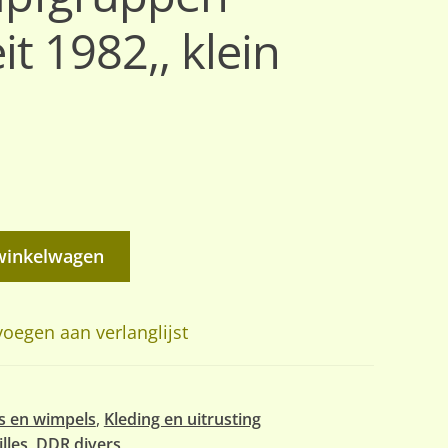
it 1982,, klein
winkelwagen
oegen aan verlanglijst
s en wimpels
,
Kleding en uitrusting
lles
,
DDR divers