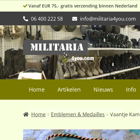
Vanaf EUR 75,- gratis verzending binnen Nederland
06 400 222 58
info@militaria4you.com
Ga
Ga
door
naar
naar
de
navigatie
inhoud
Home
Artikelen
Nieuws
Info
Privacybeleid Militaria4you Zutphen
a
Home
Emblemen & Medailles
Vaantje Kamp
WW2, collectibles en militaria