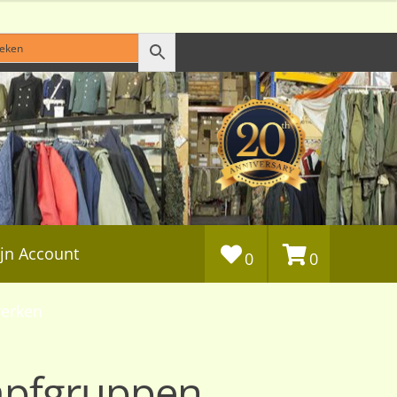
jn Account
0
0
erken
mpfgruppen