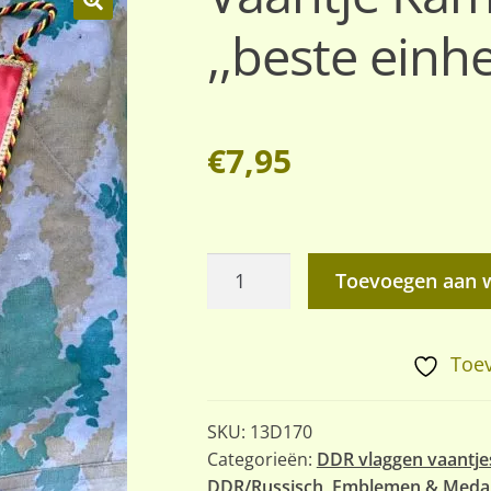
,,beste einhe
🔍
€
7,95
Vaantje
Toevoegen aan 
Kampfgruppen
,,beste
einheit
Toev
1982,,
klein
SKU:
13D170
aantal
Categorieën:
DDR vlaggen vaantje
DDR/Russisch
,
Emblemen & Medai