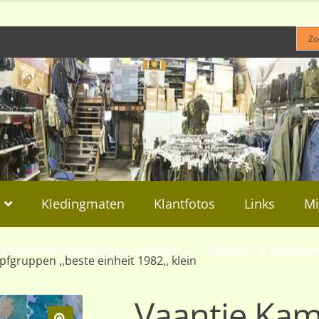
Kledingmaten
Klantfotos
Links
Mi
rtikelen-militaria4you-Zutphen
Boeken & naslagw
fgruppen ,,beste einheit 1982,, klein
Vaantje Ka