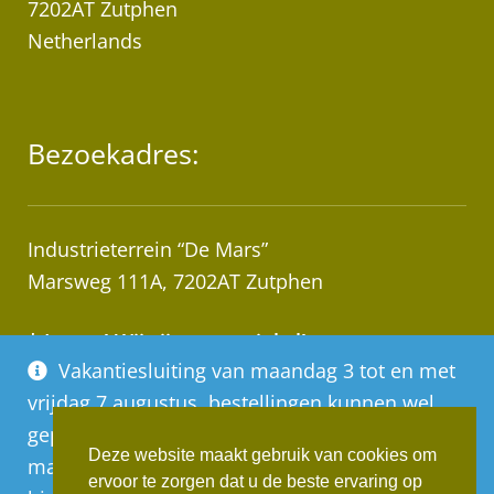
7202AT Zutphen
Netherlands
Bezoekadres:
Industrieterrein “De Mars”
Marsweg 111A, 7202AT Zutphen
* Let op! Wij zijn geen winkel!
Vakantiesluiting van maandag 3 tot en met
Afhalen van bestellingen op afspraak!
vrijdag 7 augustus, bestellingen kunnen wel
geplaatst worden, deze worden vanaf
Deze website maakt gebruik van cookies om
maandag 10 augustus op volgorde van
ervoor te zorgen dat u de beste ervaring op