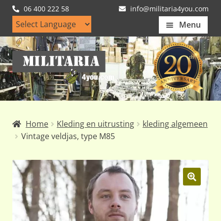
06 400 222 58
info@militaria4you.com
Menu
Home
Ga
Ga
Artikelen
door
naar
naar
de
Nieuws
navigatie
inhoud
Kledingmaten
Home
Kleding en uitrusting
kleding algemeen
Klantfotos
Vintage veldjas, type M85
Mijn Account
Subme
uitvou
🔍