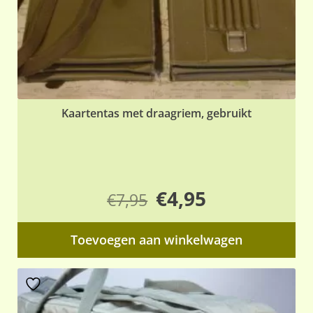
Kaartentas met draagriem, gebruikt
Oorspronkelijke
Huidige
€
4,95
€
7,95
prijs
prijs
Toevoegen aan winkelwagen
was:
is:
€7,95.
€4,95.