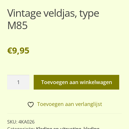
Vintage veldjas, type
M85
€
9,95
Vintage
Toevoegen aan winkelwagen
veldjas,
type
M85
Toevoegen aan verlanglijst
aantal
SKU:
4KA026
Categorieën:
Kleding en uitrusting
,
kleding