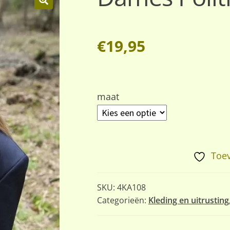
🔍
€
19,95
maat
Toev
SKU:
4KA108
Categorieën:
Kleding en uitrusting