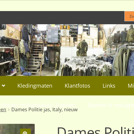
Kledingmaten
Klantfotos
Links
Mi
rtikelen-militaria4you-Zutphen
Boeken & naslagw
een
Dames Politie jas, Italy, nieuw
Dames Politie