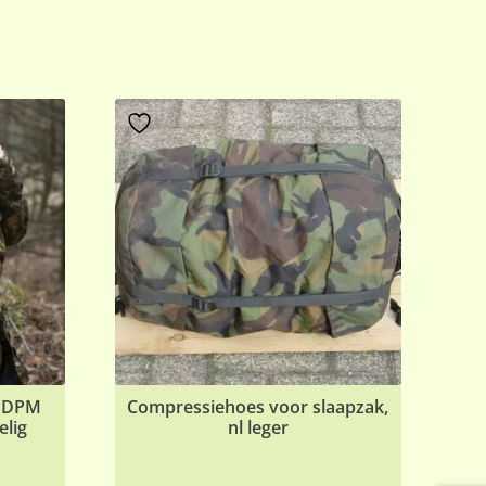
d DPM
Compressiehoes voor slaapzak,
elig
nl leger