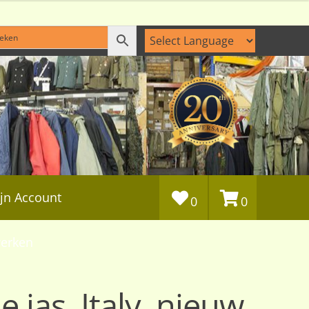
jn Account
0
0
erken
 jas, Italy, nieuw