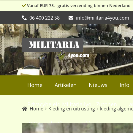
Vanaf EUR 75,- gratis verzending binnen Nederland
06 400 222 58
info@militaria4you.com
Ga
Ga
door
naar
naar
de
navigatie
inhoud
Home
Artikelen
Nieuws
Info
Privacybeleid Militaria4you Zutphen
a
Home
Kleding en uitrusting
kleding algem
WW2, collectibles en militaria