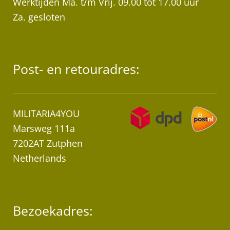
Werktijden Ma. t/m Vrij. 09.00 tot 17.00 uur
Za. gesloten
Post- en retouradres:
MILITARIA4YOU
Marsweg 111a
7202AT Zutphen
Netherlands
Bezoekadres: