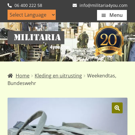
06 400 222 58
info@militaria4you.com
Menu
Home
Ga
Ga
Artikelen
door
naar
naar
de
Nieuws
navigatie
inhoud
Kledingmaten
Home
Kleding en uitrusting
Weekendtas,
Klantfotos
Bundeswehr
Mijn Account
Subme
uitvou
🔍