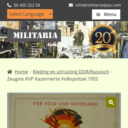
06 400 222 58
info@militaria4you.com
Menu
Home
Ga
Ga
Artikelen
door
naar
naar
de
Nieuws
navigatie
inhoud
Kledingmaten
Home
Kleding en uitrusting DDR/Russisch
Klantfotos
Zeugnis KVP Kazernierte Volkspolizei 1955
Mijn Account
Subme
uitvou
🔍