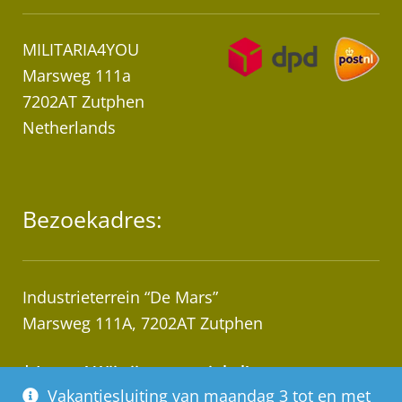
MILITARIA4YOU
Marsweg 111a
7202AT Zutphen
Netherlands
Bezoekadres:
Industrieterrein “De Mars”
Marsweg 111A, 7202AT Zutphen
* Let op! Wij zijn geen winkel!
Vakantiesluiting van maandag 3 tot en met
Afhalen van bestellingen op afspraak!