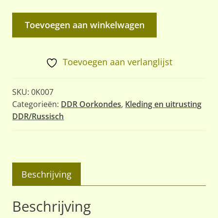
Zeugnis
Toevoegen aan winkelwagen
KVP
Kazernierte
Volkspolizei
Toevoegen aan verlanglijst
1955
aantal
SKU:
0K007
Categorieën:
DDR Oorkondes
,
Kleding en uitrusting
DDR/Russisch
Beschrijving
Beschrijving