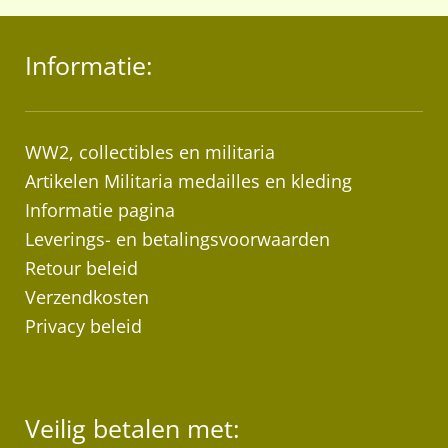
me
var
Informatie:
De
opt
ka
ge
WW2, collectibles en militaria
wo
Artikelen Militaria medailles en kleding
op
Informatie pagina
de
Leverings- en betalingsvoorwaarden
pr
Retour beleid
Verzendkosten
Privacy beleid
Veilig betalen met: