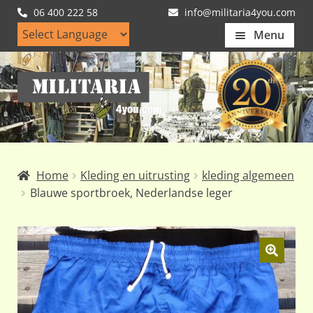
06 400 222 58
info@militaria4you.com
Menu
Home
Ga
Ga
Artikelen
door
naar
naar
de
Nieuws
navigatie
inhoud
Kledingmaten
Home
Kleding en uitrusting
kleding algemeen
Klantfotos
Blauwe sportbroek, Nederlandse leger
Mijn Account
Subme
uitvou
🔍