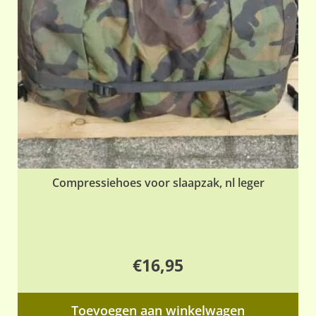
ge
wo
op
de
pr
Compressiehoes voor slaapzak, nl leger
€
16,95
Toevoegen aan winkelwagen