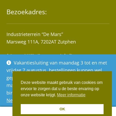
Bezoekadres:
Industrieterrein “De Mars”
Marsweg 111A, 7202AT Zutphen
* Let op! Wij zijn geen winkel!
Vakantiesluiting van maandag 3 tot en met
Afhalen van bestellingen op afspraak!
vrijdag 7 augustus, bestellingen kunnen wel
geplaatst worden, deze worden vanaf
Deze website maakt gebruik van cookies om
maandag 10 augustus op volgorde van
ervoor te zorgen dat u de beste ervaring op
binnenkomst verwerkt
Realisatie:
Websus
onze website krijgt.
Meer informatie
Negeren
OK
0