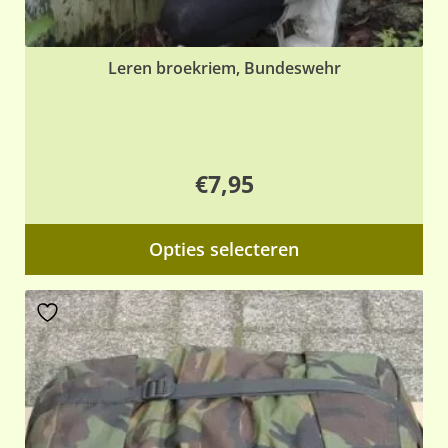
Leren broekriem, Bundeswehr
€
7,95
Dit
Opties selecteren
pr
hee
me
var
De
opt
ka