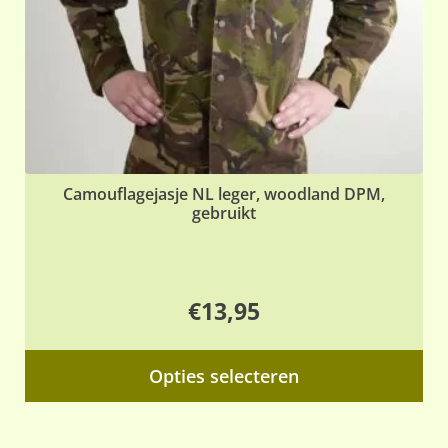
Camouflagejasje NL leger, woodland DPM,
gebruikt
€
13,95
Dit
Opties selecteren
pr
hee