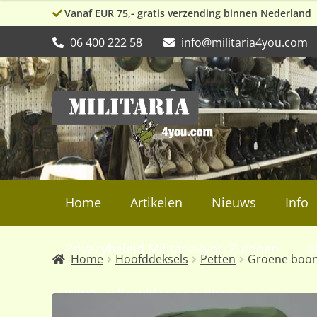
Vanaf EUR 75,- gratis verzending binnen Nederland
06 400 222 58
info@militaria4you.com
Ga
Ga
door
naar
naar
de
navigatie
inhoud
Home
Artikelen
Nieuws
Info
Privacybeleid Militaria4you Zutphen
a
Home
Hoofddeksels
Petten
Groene booni
WW2, collectibles en militaria