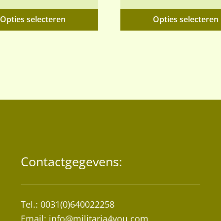
€23,95
Dit
Opties selecteren
Opties selecteren
tot
product
€45,00
heeft
meerdere
variaties.
Deze
optie
kan
gekozen
worden
op
de
Contactgegevens:
a
productpagina
Tel.: 0031(0)640022258
Email:
info@militaria4you.com