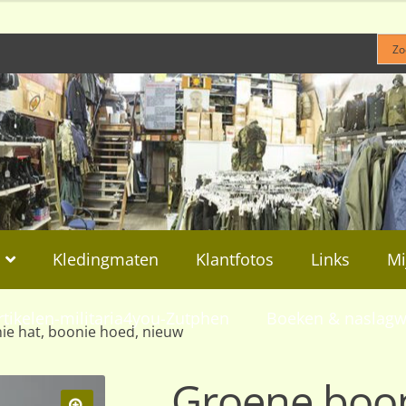
Kledingmaten
Klantfotos
Links
Mi
rtikelen-militaria4you-Zutphen
Boeken & naslagw
e hat, boonie hoed, nieuw
Groene boon