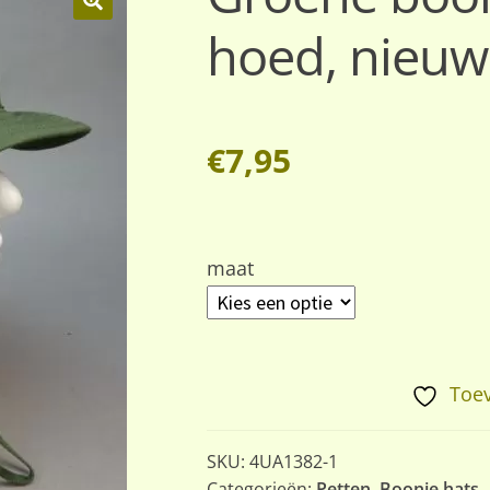
hoed, nieuw
🔍
€
7,95
maat
Toev
SKU:
4UA1382-1
Categorieën:
Petten
,
Boonie hats