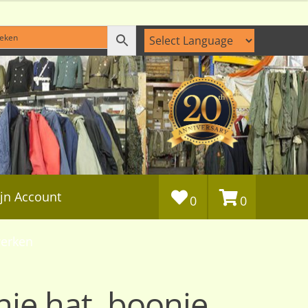
jn Account
0
0
erken
ie hat, boonie