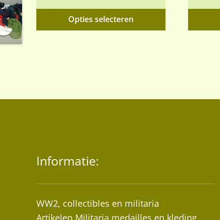
Dit
Opties selecteren
product
heeft
meerdere
variaties.
Deze
optie
kan
gekozen
worden
op
de
Informatie:
productpagin
WW2, collectibles en militaria
Artikelen Militaria medailles en kleding