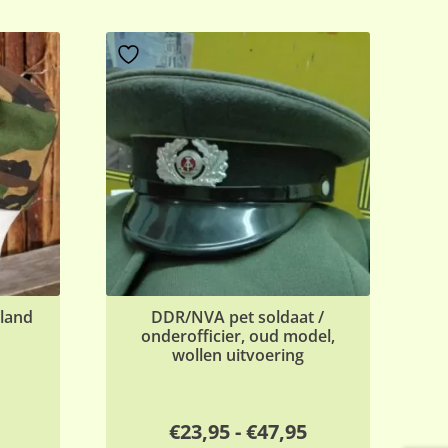
dland
DDR/NVA pet soldaat /
onderofficier, oud model,
wollen uitvoering
Prijsklasse:
€
23,95
-
€
47,95