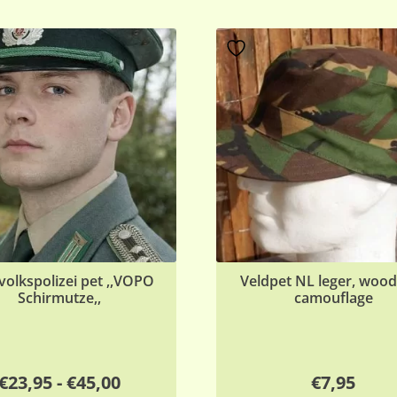
olkspolizei pet ,,VOPO
Veldpet NL leger, woo
Schirmutze,,
camouflage
Prijsklasse:
€
23,95
-
€
45,00
€
7,95