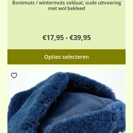
Bontmuts / wintermuts soldaat, oude uitvoering
met wol bekleed
Prijsklasse:
€
17,95
-
€
39,95
€17,95
Dit
Opties selecteren
tot
pr
€39,95
hee
me
var
De
opt
ka
ge
wo