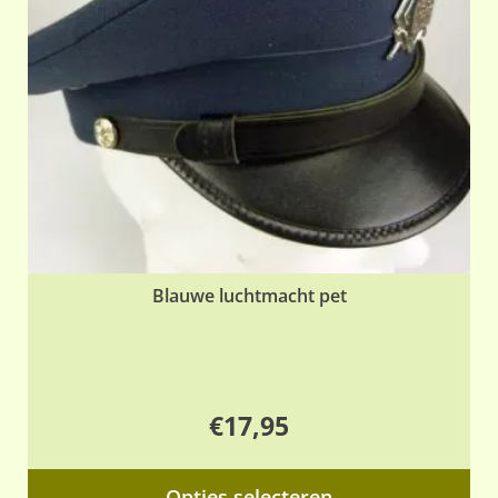
ge
wo
op
de
pr
Blauwe luchtmacht pet
€
17,95
Dit
Opties selecteren