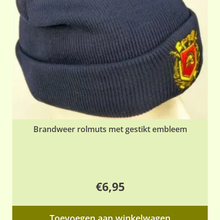
ge
wo
op
de
pr
Brandweer rolmuts met gestikt embleem
€
6,95
Toevoegen aan winkelwagen