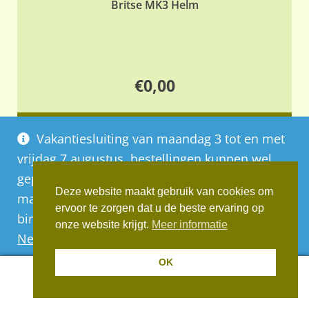
Britse MK3 Helm
€
0,00
Lees verder
Vakantiesluiting van maandag 3 tot en met
vrijdag 7 augustus, bestellingen kunnen wel
geplaatst worden, deze worden vanaf
1
2
3
4
…
15
16
17
Deze website maakt gebruik van cookies om
maandag 10 augustus op volgorde van
ervoor te zorgen dat u de beste ervaring op
binnenkomst verwerkt
onze website krijgt.
Meer informatie
Negeren
OK
0
Informatie: