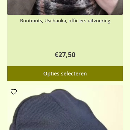
Bontmuts, Uschanka, officiers uitvoering
€
27,50
Dit
Opties selecteren
pr
hee
me
var
De
opt
ka