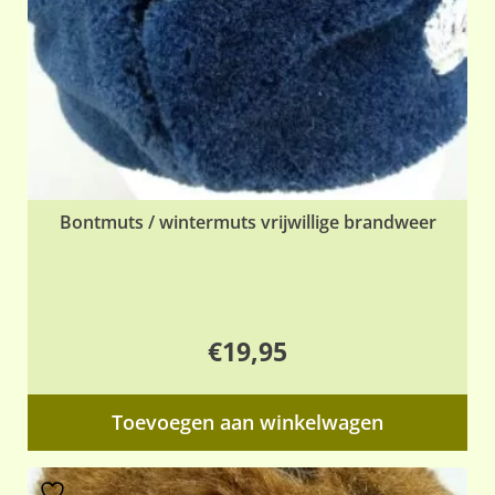
op
de
pr
Bontmuts / wintermuts vrijwillige brandweer
€
19,95
Toevoegen aan winkelwagen