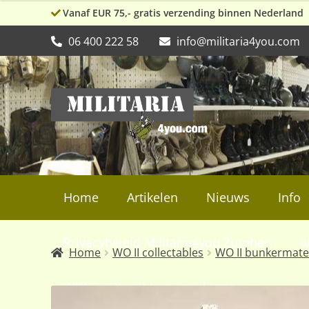
Vanaf EUR 75,- gratis verzending binnen Nederland
06 400 222 58
info@militaria4you.com
Ga
Ga
door
naar
naar
de
navigatie
inhoud
Home
Artikelen
Nieuws
Info
Privacybeleid Militaria4you Zutphen
a
Home
WO II collectables
WO II bunkermate
WW2, collectibles en militaria