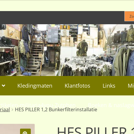
Kledingmaten
Klantfotos
Links
Mi
rtikelen-militaria4you-Zutphen
Boeken & naslagw
riaal
HES PILLER 1,2 Bunkerfilterinstallatie
HES PILLER 