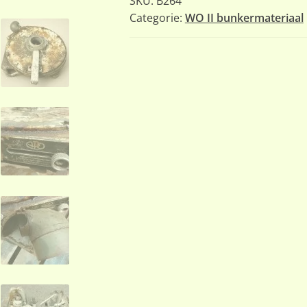
SKU:
B264
Categorie:
WO II bunkermateriaal