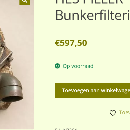
Bunkerfilteri
🔍
€
597,50
Op voorraad
HES
Toevoegen aan winkelwag
PILLER
1,2
Bunkerfilterinstallatie
Toev
aantal