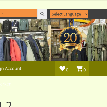
jn Account
0
0
erken
1,2