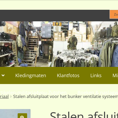
Kledingmaten
Klantfotos
Links
Mi
rtikelen-militaria4you-Zutphen
Boeken & naslagw
riaal
Stalen afsluitplaat voor het bunker ventilatie systee
Stalen afslui