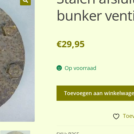
bunker venti
🔍
€
29,95
Op voorraad
Stalen
Toevoegen aan winkelwag
afsluitplaat
voor
het
Toev
bunker
ventilatie