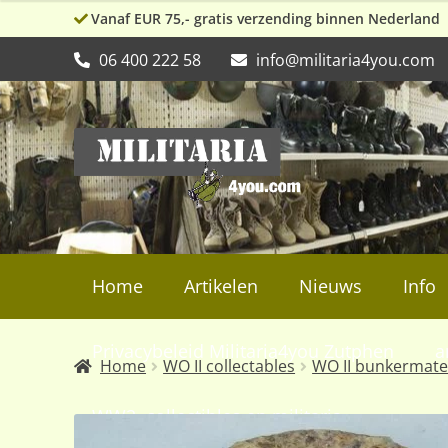
Vanaf EUR 75,- gratis verzending binnen Nederland
06 400 222 58
info@militaria4you.com
Ga
Ga
door
naar
naar
de
navigatie
inhoud
Home
Artikelen
Nieuws
Info
Privacybeleid Militaria4you Zutphen
a
Home
WO II collectables
WO II bunkermate
WW2, collectibles en militaria