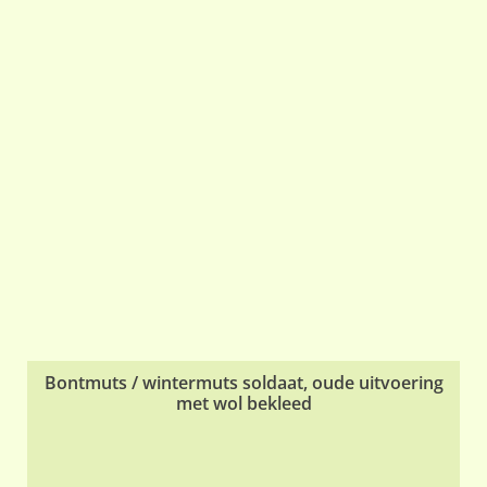
Bontmuts / wintermuts soldaat, oude uitvoering
met wol bekleed