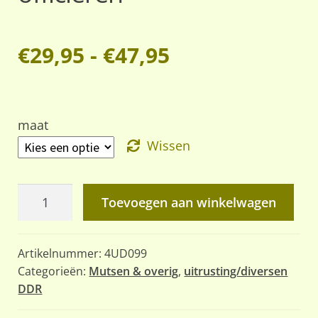
Prijsklasse:
€
29,95
-
€
47,95
€29,95
tot
maat
Wissen
€47,95
DDR
Toevoegen aan winkelwagen
Volksmarine
wintermuts
Artikelnummer:
4UD099
voor
Categorieën:
Mutsen & overig
,
uitrusting/diversen
officieren
DDR
aantal