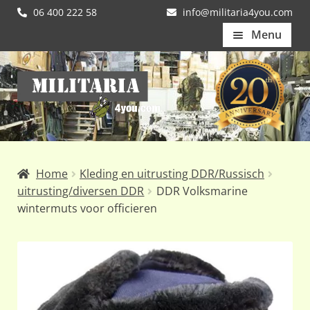
06 400 222 58
info@militaria4you.com
Menu
Home
Ga
Ga
Artikelen
door
naar
naar
de
Nieuws
navigatie
inhoud
Kledingmaten
Home
Kleding en uitrusting DDR/Russisch
Klantfotos
uitrusting/diversen DDR
DDR Volksmarine
wintermuts voor officieren
Mijn Account