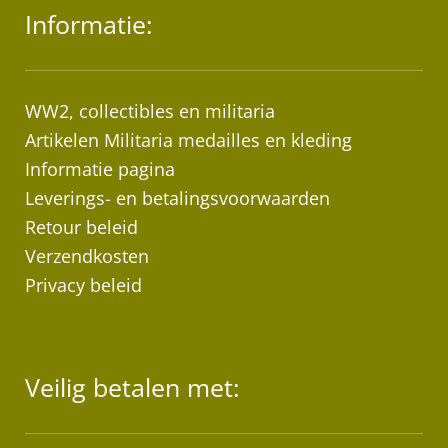
Informatie:
De
opt
ka
ge
WW2, collectibles en militaria
wo
Artikelen Militaria medailles en kleding
op
Informatie pagina
de
Leverings- en betalingsvoorwaarden
pr
Retour beleid
Verzendkosten
Privacy beleid
Veilig betalen met: