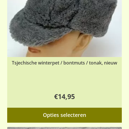
wo
op
de
pr
Tsjechische winterpet / bontmuts / tonak, nieuw
€
14,95
Dit
Opties selecteren
pr
hee