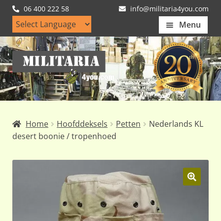
06 400 222 58
info@militaria4you.com
Menu
Home
Ga
Ga
Artikelen
door
naar
naar
de
Nieuws
navigatie
inhoud
Kledingmaten
Home
Hoofddeksels
Petten
Nederlands KL
Klantfotos
desert boonie / tropenhoed
Mijn Account
Subme
uitvou
🔍