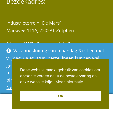
Bezoekadres:
Industrieterrein “De Mars”
Marsweg 111A, 7202AT Zutphen
* Let op! Wij zijn geen winkel!
Vakantiesluiting van maandag 3 tot en met
Afhalen van bestellingen op afspraak!
vrijdag 7 augustus, bestellingen kunnen wel
geplaatst worden, deze worden vanaf
Deze website maakt gebruik van cookies om
maandag 10 augustus op volgorde van
ervoor te zorgen dat u de beste ervaring op
binnenkomst verwerkt
Realisatie:
Websus
onze website krijgt.
Meer informatie
Negeren
OK
0