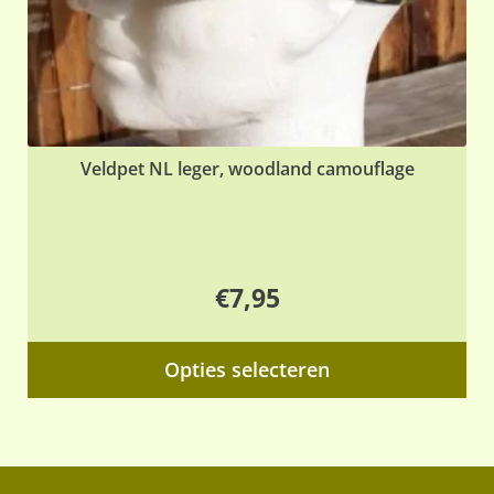
de
pr
Veldpet NL leger, woodland camouflage
€
7,95
Dit
Opties selecteren
pr
hee
me
var