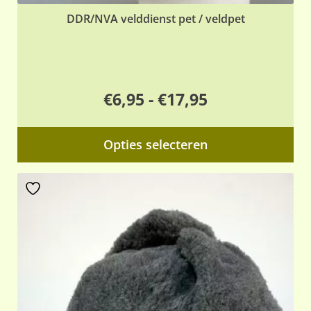
DDR/NVA velddienst pet / veldpet
Prijsklasse:
€
6,95
-
€
17,95
€6,95
Dit
Opties selecteren
tot
pr
€17,95
hee
me
var
De
opt
ka
ge