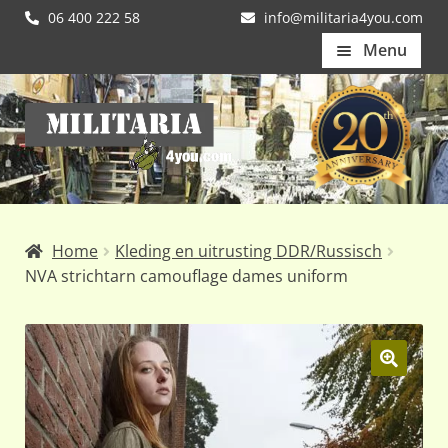
06 400 222 58
info@militaria4you.com
Menu
Home
Ga
Ga
Artikelen
door
naar
naar
de
Nieuws
navigatie
inhoud
Kledingmaten
Home
Kleding en uitrusting DDR/Russisch
Klantfotos
NVA strichtarn camouflage dames uniform
Mijn Account
Subme
uitvou
🔍