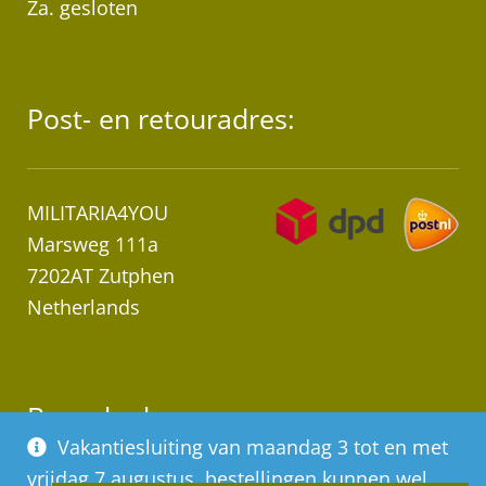
Za. gesloten
Post- en retouradres:
MILITARIA4YOU
Marsweg 111a
7202AT Zutphen
Netherlands
Bezoekadres:
Vakantiesluiting van maandag 3 tot en met
vrijdag 7 augustus, bestellingen kunnen wel