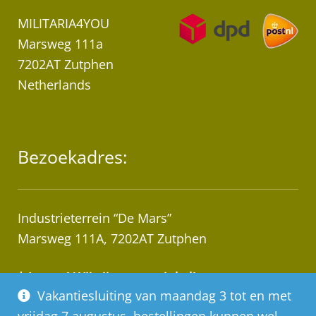
MILITARIA4YOU
Marsweg 111a
7202AT Zutphen
Netherlands
Bezoekadres:
Industrieterrein “De Mars”
Marsweg 111A, 7202AT Zutphen
* Let op! Wij zijn geen winkel!
Vakantiesluiting van maandag 3 tot en met
Afhalen van bestellingen op afspraak!