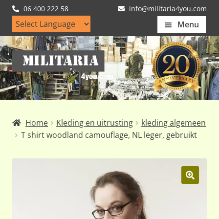
06 400 222 58
info@militaria4you.com
Menu
Home
Ga
Ga
Artikelen
door
naar
naar
de
Nieuws
navigatie
inhoud
Kledingmaten
Home
Kleding en uitrusting
kleding algemeen
Klantfotos
T shirt woodland camouflage, NL leger, gebruikt
Mijn Account
Subme
uitvou
🔍