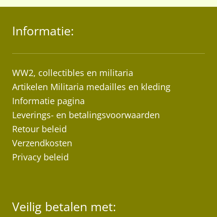
me
var
Informatie:
De
opt
ka
ge
WW2, collectibles en militaria
wo
Artikelen Militaria medailles en kleding
op
Informatie pagina
de
Leverings- en betalingsvoorwaarden
pr
Retour beleid
Verzendkosten
Privacy beleid
Veilig betalen met: