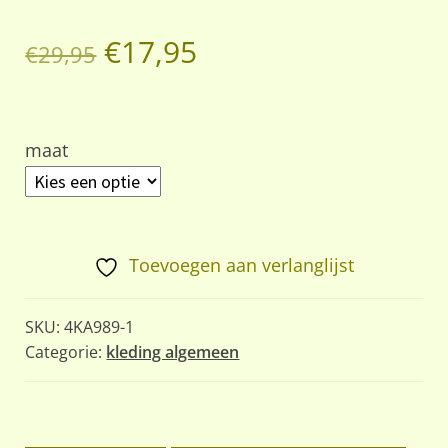
Oorspronkelijke
Huidige
€
17,95
€
29,95
prijs
prijs
was:
is:
maat
€29,95.
€17,95.
Toevoegen aan verlanglijst
SKU:
4KA989-1
Categorie:
kleding algemeen