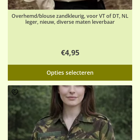
Overhemd/blouse zandkleurig, voor VT of DT, NL
leger, nieuw, diverse maten leverbaar
€
4,95
Dit
Opties selecteren
pr
hee
me
var
De
opt
ka