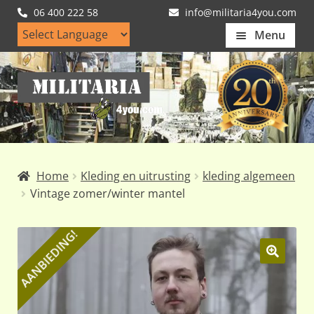
06 400 222 58
info@militaria4you.com
Menu
Home
Ga
Ga
Artikelen
door
naar
naar
de
Nieuws
navigatie
inhoud
Kledingmaten
Home
Kleding en uitrusting
kleding algemeen
Klantfotos
Vintage zomer/winter mantel
Mijn Account
Subme
AANBIEDING!
uitvou
🔍