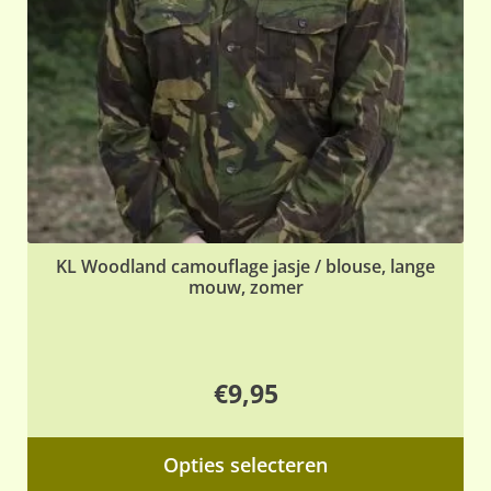
ge
wo
op
de
pr
KL Woodland camouflage jasje / blouse, lange
mouw, zomer
€
9,95
Dit
Opties selecteren
pr