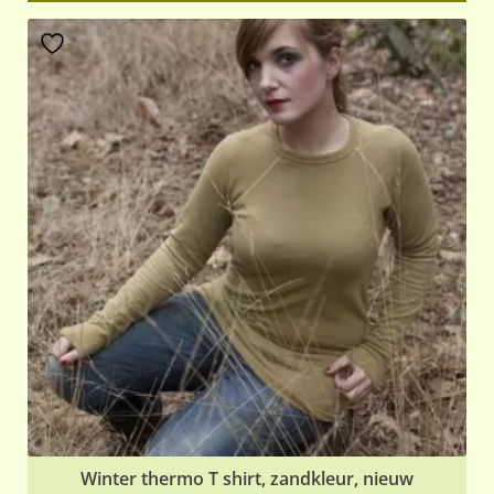
hee
me
var
De
opt
ka
ge
wo
op
de
pr
Winter thermo T shirt, zandkleur, nieuw