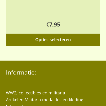
€
7,95
Dit
Opties selecteren
pr
hee
me
var
Informatie:
De
opt
ka
ge
WW2, collectibles en militaria
wo
Artikelen Militaria medailles en kleding
op