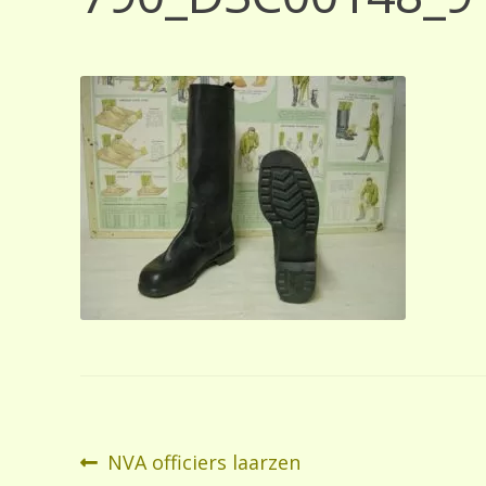
Bericht
Vorig
NVA officiers laarzen