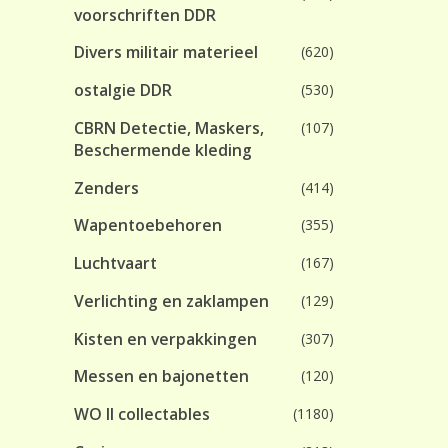
voorschriften DDR
Divers militair materieel
(620)
ostalgie DDR
(530)
CBRN Detectie, Maskers,
(107)
Beschermende kleding
Zenders
(414)
Wapentoebehoren
(355)
Luchtvaart
(167)
Verlichting en zaklampen
(129)
Kisten en verpakkingen
(307)
Messen en bajonetten
(120)
WO II collectables
(1180)