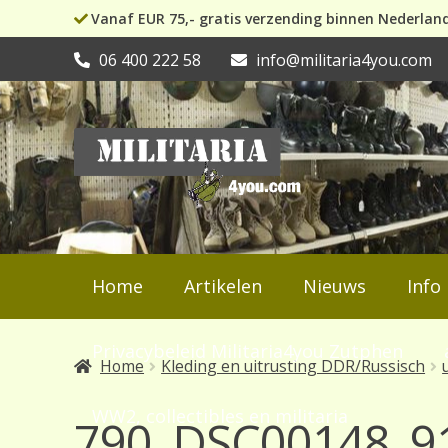
Vanaf EUR 75,- gratis verzending binnen Nederlan
06 400 222 58
info@militaria4you.com
Ga
Ga
door
naar
naar
de
navigatie
inhoud
Home
Artikelen
Nieuws
Info
Privacybeleid Militaria4you Zutphen
Home
Kleding en uitrusting DDR/Russisch
WW2, collectibles en militaria
790_DSC00148_91