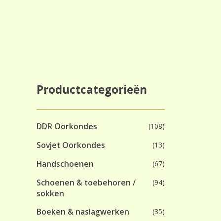
bericht:
navigatie
Productcategorieën
DDR Oorkondes
(108)
Sovjet Oorkondes
(13)
Handschoenen
(67)
Schoenen & toebehoren /
(94)
sokken
Boeken & naslagwerken
(35)