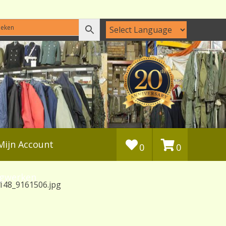
Mijn Account
0
0
agwerken
148_9161506.jpg