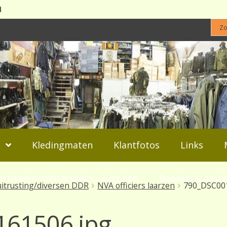
d
Kledingmaten
Klantfotos
Links
artikelen-militaria4you-Zutphen
Boeken & nasl
uitrusting/diversen DDR
NVA officiers laarzen
790_DSC00
61506.jpg