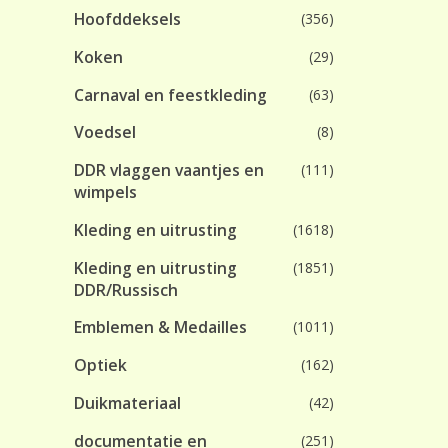
Hoofddeksels
(356)
Koken
(29)
Carnaval en feestkleding
(63)
Voedsel
(8)
DDR vlaggen vaantjes en
(111)
wimpels
Kleding en uitrusting
(1618)
Kleding en uitrusting
(1851)
DDR/Russisch
Emblemen & Medailles
(1011)
Optiek
(162)
Duikmateriaal
(42)
documentatie en
(251)