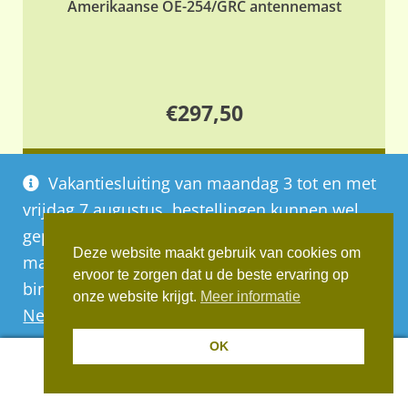
Amerikaanse OE-254/GRC antennemast
€
297,50
Toevoegen aan winkelwagen
Vakantiesluiting van maandag 3 tot en met
vrijdag 7 augustus, bestellingen kunnen wel
geplaatst worden, deze worden vanaf
1
2
3
4
…
9
10
11
Deze website maakt gebruik van cookies om
maandag 10 augustus op volgorde van
ervoor te zorgen dat u de beste ervaring op
binnenkomst verwerkt
onze website krijgt.
Meer informatie
Negeren
OK
0
Informatie: