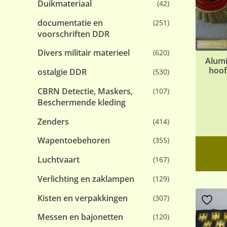
Duikmateriaal
(42)
documentatie en
(251)
voorschriften DDR
Divers militair materieel
(620)
Alumi
hoof
ostalgie DDR
(530)
CBRN Detectie, Maskers,
(107)
Beschermende kleding
Zenders
(414)
Wapentoebehoren
(355)
Luchtvaart
(167)
Verlichting en zaklampen
(129)
Kisten en verpakkingen
(307)
Messen en bajonetten
(120)