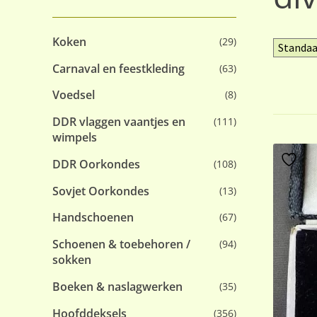
Koken
(29)
Carnaval en feestkleding
(63)
Voedsel
(8)
DDR vlaggen vaantjes en
(111)
wimpels
DDR Oorkondes
(108)
Sovjet Oorkondes
(13)
Handschoenen
(67)
Schoenen & toebehoren /
(94)
sokken
Boeken & naslagwerken
(35)
Hoofddeksels
(356)