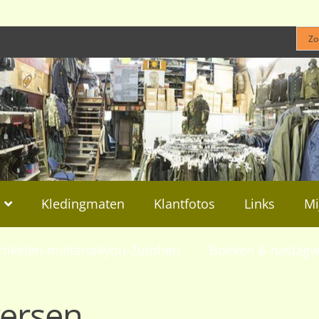
Kledingmaten
Klantfotos
Links
Mi
rtikelen-militaria4you-Zutphen
Boeken & naslagw
versen