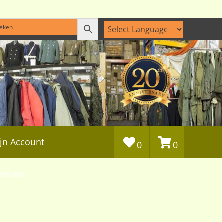
jn Account
0
0
erken