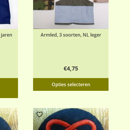
 jaren
Armled, 3 soorten, NL leger
€
4,75
Dit
Opties selecteren
product
heeft
meerder
variaties.
Deze
optie