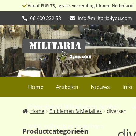
Vanaf EUR 75,- gratis verzending binnen Nederland
06 400 222 58
info@militaria4you.com
Ga
Ga
door
naar
naar
de
navigatie
inhoud
Home
Artikelen
Nieuws
Info
Privacybeleid Militaria4you Zutphen
a
Home
Emblemen & Medailles
diversen
WW2, collectibles en militaria
di
Productcategorieën