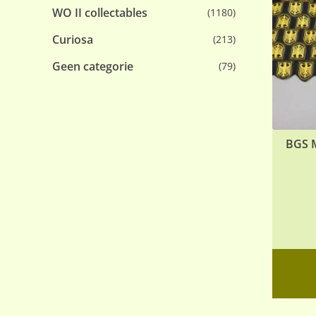
WO II collectables
(1180)
Curiosa
(213)
Geen categorie
(79)
BGS M