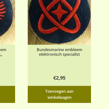
kan
gekozen
worden
op
de
productp
eem
Bundesmarine embleem
,,
elektronisch specialist
€
2,95
Toevoegen aan
winkelwagen