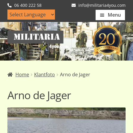
06 400 222 58
info@militaria4you.com
Menu
Home
Ga
Ga
Artikelen
door
naar
naar
de
Nieuws
navigatie
inhoud
Kledingmaten
Home
Klantfoto
Arno de Jager
Klantfotos
Arno de Jager
Mijn Account
Subme
uitvou