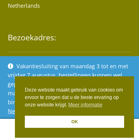
Netherlands
Bezoekadres:
Industrieterrein “De Mars”
Vakantiesluiting van maandag 3 tot en met
Marsweg 111A, 7202AT Zutphen
vrijdag 7 augustus, bestellingen kunnen wel
geplaatst worden, deze worden vanaf
* Let op! Wij zijn geen winkel!
Deze website maakt gebruik van cookies om
maandag 10 augustus op volgorde van
ervoor te zorgen dat u de beste ervaring op
Afhalen van bestellingen op afspraak!
binnenkomst verwerkt
onze website krijgt.
Meer informatie
Negeren
OK
0
Realisatie:
Websus