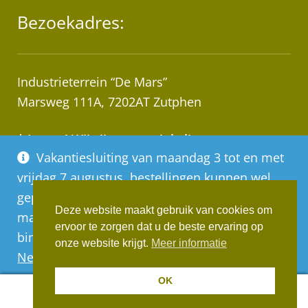
Bezoekadres:
Industrieterrein “De Mars”
Marsweg 111A, 7202AT Zutphen
* Let op! Wij zijn geen winkel!
Vakantiesluiting van maandag 3 tot en met
Afhalen van bestellingen op afspraak!
vrijdag 7 augustus, bestellingen kunnen wel
geplaatst worden, deze worden vanaf
Deze website maakt gebruik van cookies om
maandag 10 augustus op volgorde van
ervoor te zorgen dat u de beste ervaring op
binnenkomst verwerkt
Realisatie:
Websus
onze website krijgt.
Meer informatie
Negeren
OK
0