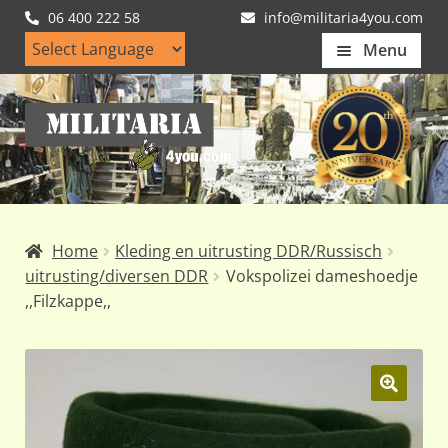
06 400 222 58
info@militaria4you.com
Menu
Home
Ga
Ga
Artikelen
door
naar
naar
de
Nieuws
navigatie
inhoud
Kledingmaten
Home
Kleding en uitrusting DDR/Russisch
Klantfotos
uitrusting/diversen DDR
Vokspolizei dameshoedje
,,Filzkappe,,
Mijn Account
Subme
uitvou
🔍