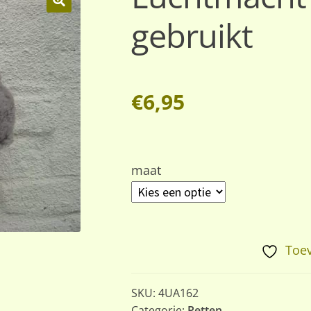
gebruikt
🔍
€
6,95
maat
Toev
SKU:
4UA162
Categorie:
Petten