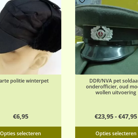
rte politie winterpet
DDR/NVA pet soldaat
onderofficier, oud mo
wollen uitvoering
€
6,95
€
23,95
-
€
47,95
Dit
Opties selecteren
Opties selecteren
product