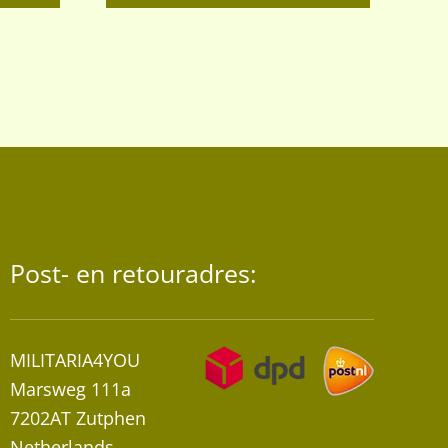
€47,95
heeft
meerdere
variaties.
Deze
optie
kan
gekozen
worden
op
de
Post- en retouradres:
productpagina
MILITARIA4YOU
Marsweg 111a
7202AT Zutphen
Netherlands