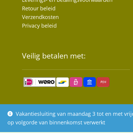
Retour beleid
Verzendkosten
Privacy beleid
Veilig betalen met:
Vakantiesluiting van maandag 3 tot en met vr
op volgorde van binnenkomst verwerkt