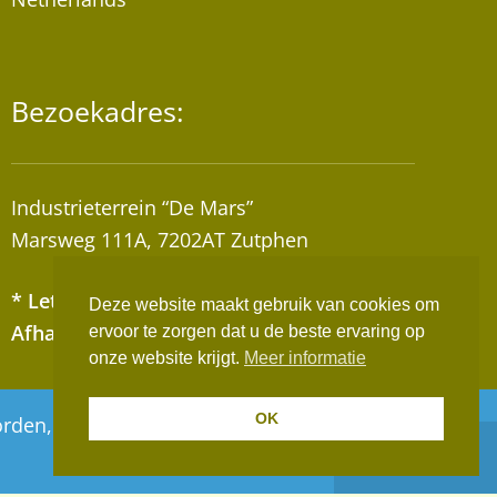
Bezoekadres:
Industrieterrein “De Mars”
Marsweg 111A, 7202AT Zutphen
* Let op! Wij zijn geen winkel!
Deze website maakt gebruik van cookies om
Afhalen van bestellingen op afspraak!
ervoor te zorgen dat u de beste ervaring op
onze website krijgt.
Meer informatie
OK
 worden, deze worden vanaf maandag 10 augustus
Negeren
Realisatie:
Websus