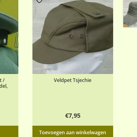
 /
Veldpet Tsjechie
del,
Prijsklasse:
€
7,95
€23,95
Dit
Toevoegen aan winkelwagen
tot
product