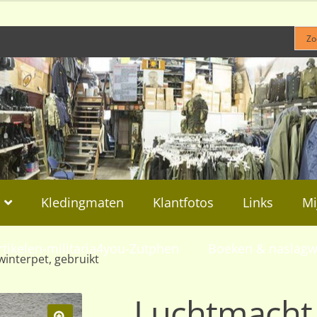
Kledingmaten
Klantfotos
Links
Mi
rtikelen-militaria4you-Zutphen
Boeken & naslagw
interpet, gebruikt
Luchtmacht 