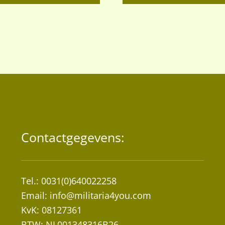
heeft
meerdere
variaties.
Deze
optie
kan
gekozen
worden
op
de
Contactgegevens:
productpagina
Tel.: 0031(0)640022258
Email:
info@militaria4you.com
KvK: 08127361
BTW: NL001348316B26