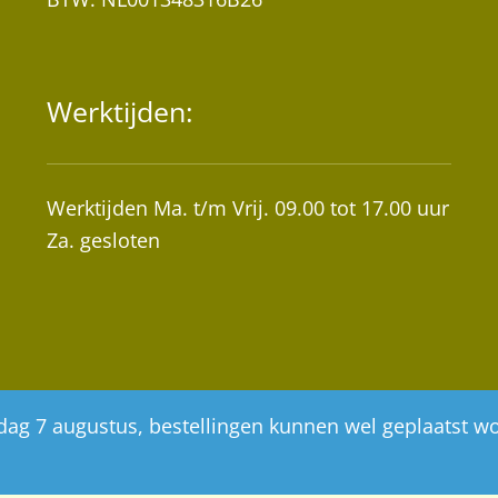
Werktijden:
Werktijden Ma. t/m Vrij. 09.00 tot 17.00 uur
Za. gesloten
ijdag 7 augustus, bestellingen kunnen wel geplaatst