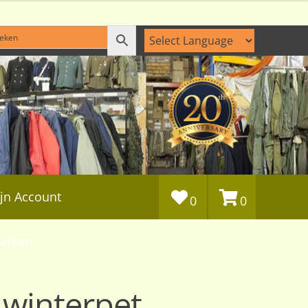
jn Account
0
0
erken
winterpet,