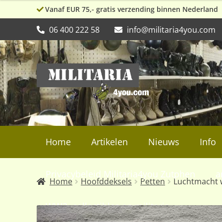
Vanaf EUR 75,- gratis verzending binnen Nederland
06 400 222 58
info@militaria4you.com
Ga
Ga
door
naar
naar
de
navigatie
inhoud
Home
Artikelen
Nieuws
Info
Privacybeleid Militaria4you Zutphen
a
Home
Hoofddeksels
Petten
Luchtmacht w
WW2, collectibles en militaria