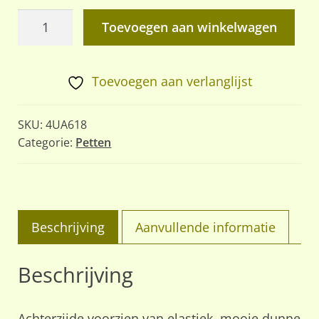
Tropen
Toevoegen aan winkelwagen
gevechts
pet
/
Toevoegen aan verlanglijst
veldpet
aantal
SKU:
4UA618
Categorie:
Petten
Beschrijving
Aanvullende informatie
Beschrijving
Achterzijde voorzien van elastiek, mooie dunne