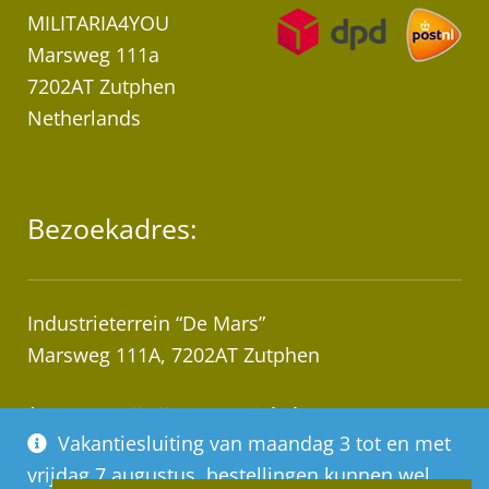
MILITARIA4YOU
Marsweg 111a
7202AT Zutphen
Netherlands
Bezoekadres:
Industrieterrein “De Mars”
Marsweg 111A, 7202AT Zutphen
* Let op! Wij zijn geen winkel!
Vakantiesluiting van maandag 3 tot en met
Afhalen van bestellingen op afspraak!
vrijdag 7 augustus, bestellingen kunnen wel