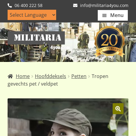
06 400 222 58
info@militaria4you.com
Menu
Home
Ga
Ga
Artikelen
door
naar
naar
de
Nieuws
navigatie
inhoud
Kledingmaten
Home
Hoofddeksels
Petten
Tropen
Klantfotos
gevechts pet / veldpet
Mijn Account
Subme
uitvou
🔍