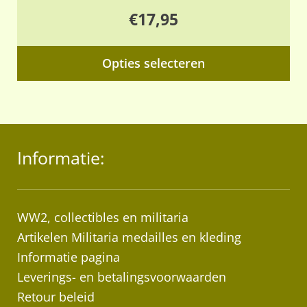
€
17,95
Dit
Opties selecteren
pr
hee
me
var
Informatie:
De
opt
ka
ge
WW2, collectibles en militaria
wo
Artikelen Militaria medailles en kleding
op
Informatie pagina
de
Leverings- en betalingsvoorwaarden
pr
Retour beleid