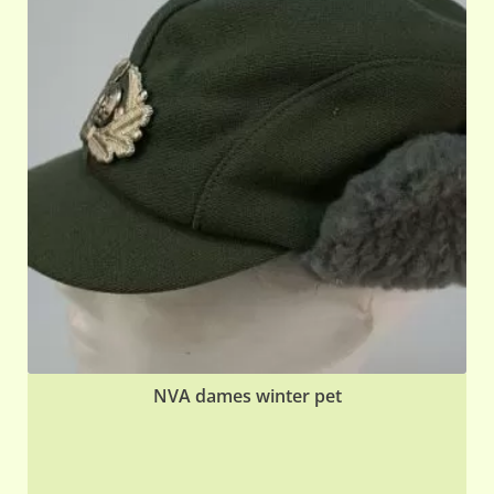
var
De
opt
ka
ge
wo
op
de
pr
NVA dames winter pet