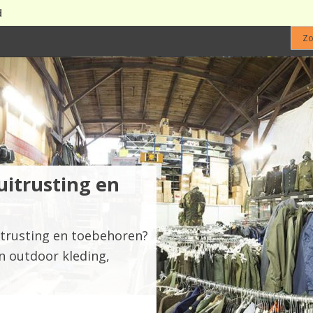
d
uitrusting en
u
itrusting en toebehoren?
en outdoor kleding,