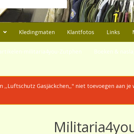
Kledingmaten
Klantfotos
Links
artikelen-militaria4you-Zutphen
Boeken & nasl
en ,,Luftschutz Gasjäckchen,," niet toevoegen aan j
Militaria4yo