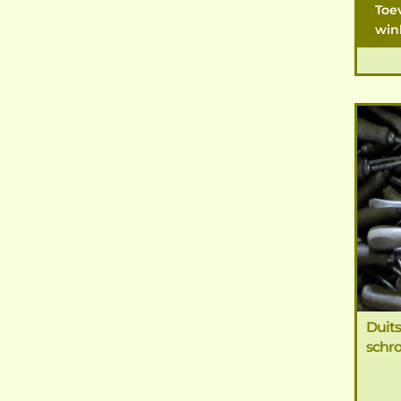
Toe
win
Duit
schr