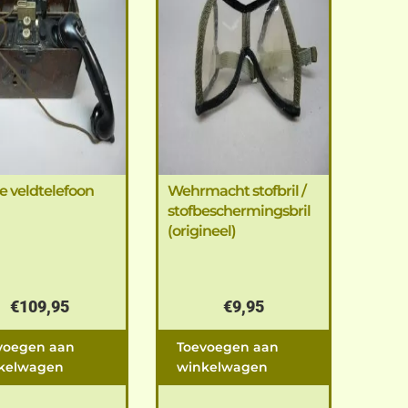
e veldtelefoon
Wehrmacht stofbril /
stofbeschermingsbril
(origineel)
€
109,95
€
9,95
voegen aan
Toevoegen aan
kelwagen
winkelwagen