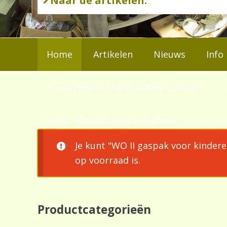
Naar de artikelen.
Home
Artikelen
Nieuws
Info
Privacybeleid Militaria4you Zutphen
WW2, collectibles en militaria
Je kunt "WO II gaspak voor kinder
op voorraad is.
Productcategorieën