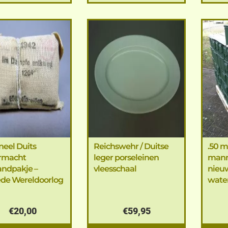
neel Duits
Reichswehr / Duitse
.50 m
rmacht
leger porseleinen
mann
andpakje –
vleesschaal
nieuw
de Wereldoorlog
wate
€
20,00
€
59,95