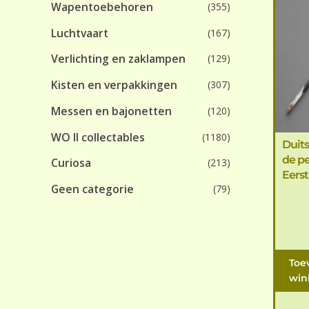
Wapentoebehoren
(355)
Luchtvaart
(167)
Verlichting en zaklampen
(129)
Kisten en verpakkingen
(307)
Messen en bajonetten
(120)
WO II collectables
(1180)
Duits
de pe
Curiosa
(213)
Eers
Geen categorie
(79)
Toe
win