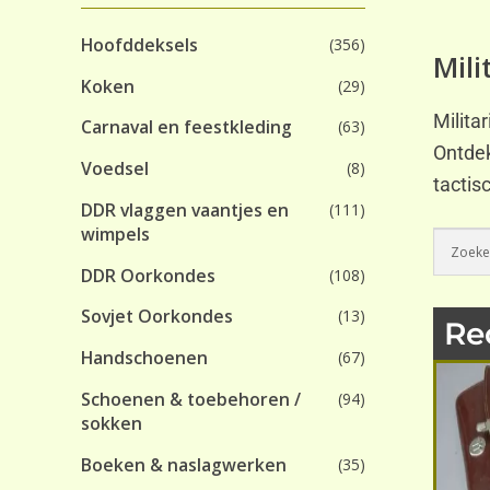
Hoofddeksels
(356)
Mili
Koken
(29)
Milita
Carnaval en feestkleding
(63)
Ontdek
Voedsel
(8)
tactis
DDR vlaggen vaantjes en
(111)
wimpels
DDR Oorkondes
(108)
Sovjet Oorkondes
(13)
Re
Handschoenen
(67)
Schoenen & toebehoren /
(94)
sokken
Boeken & naslagwerken
(35)