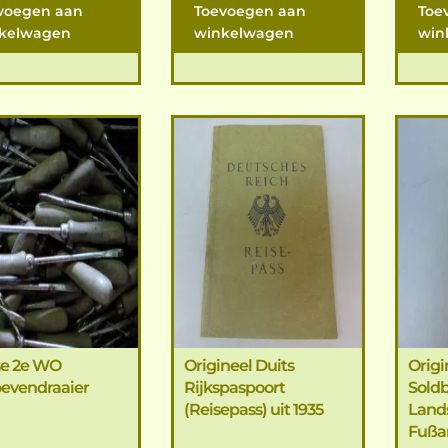
voegen aan
Toevoegen aan
Toe
kelwagen
winkelwagen
win
se 2e WO
Origineel Duits
Origi
oevendraaier
Rijkspaspoort
Sold
(Reisepass) uit 1935
Land
Fußart