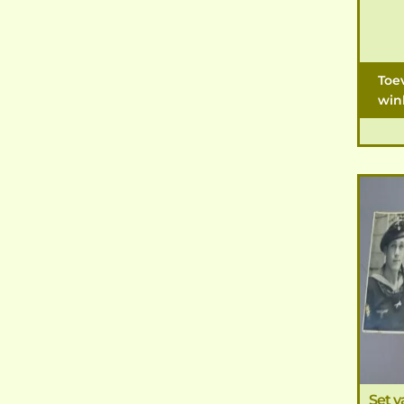
Toe
win
Set v