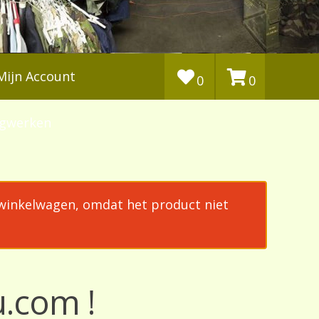
Mijn Account
0
0
agwerken
e winkelwagen, omdat het product niet
u.com !