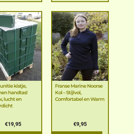
unitie kistje,
Franse Marine Noorse
en handtas!
Kol – Stijlvol,
, lucht en
Comfortabel en Warm
rdicht
€
19,95
€
9,95