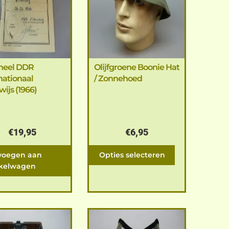
ineel DDR
Olijfgroene Boonie Hat
nationaal
/ Zonnehoed
wijs (1966)
€
19,95
€
6,95
voegen aan
Opties selecteren
kelwagen