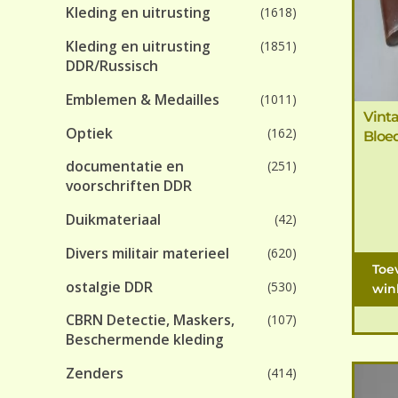
Kleding en uitrusting
(1618)
Kleding en uitrusting
(1851)
DDR/Russisch
Emblemen & Medailles
(1011)
Vint
Optiek
(162)
Bloe
documentatie en
(251)
voorschriften DDR
Duikmateriaal
(42)
Divers militair materieel
(620)
Toe
ostalgie DDR
(530)
win
CBRN Detectie, Maskers,
(107)
Beschermende kleding
Zenders
(414)