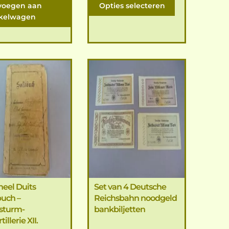
voegen aan
Opties selecteren
kelwagen
neel Duits
Set van 4 Deutsche
buch –
Reichsbahn noodgeld
sturm-
bankbiljetten
illerie XII.