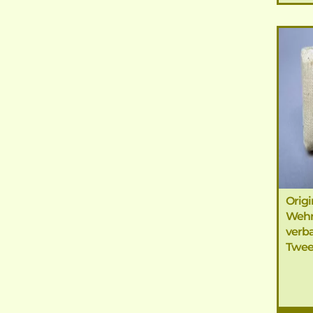
Origi
Weh
verb
Twee