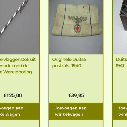
e vlaggenstok uit
Originele Duitse
Duits
riode rond de
postzak –1940
1941
te Wereldoorlog
€
125,00
€
39,95
voegen aan
Toevoegen aan
Toe
kelwagen
winkelwagen
win