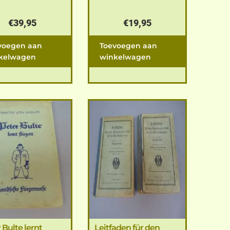
€
39,95
€
19,95
voegen aan
Toevoegen aan
kelwagen
winkelwagen
 Bulte lernt
Leitfaden für den