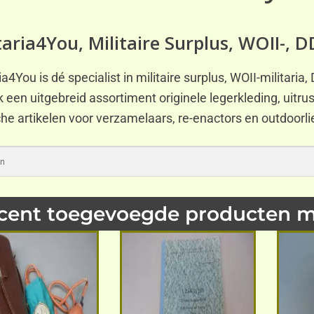
taria4You, Militaire Surplus, WOII-, D
ria4You is dé specialist in militaire surplus, WOII-militar
 een uitgebreid assortiment originele legerkleding, uitrus
che artikelen voor verzamelaars, re-enactors en outdoorl
cent toegevoegde producten mil