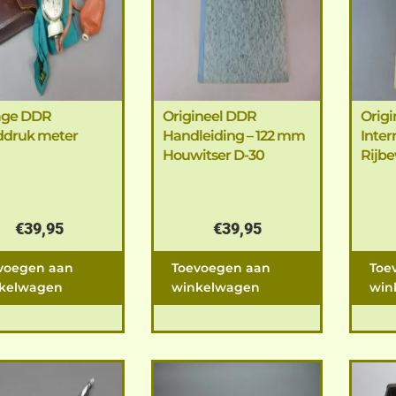
age DDR
Origineel DDR
Orig
ddruk meter
Handleiding – 122 mm
Inter
Houwitser D-30
Rijbe
€
39,95
€
39,95
voegen aan
Toevoegen aan
Toe
kelwagen
winkelwagen
win