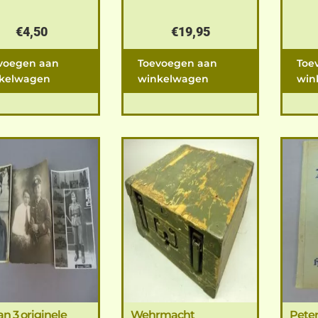
€
4,50
€
19,95
voegen aan
Toevoegen aan
Toe
kelwagen
winkelwagen
win
an 3 originele
Wehrmacht
Peter