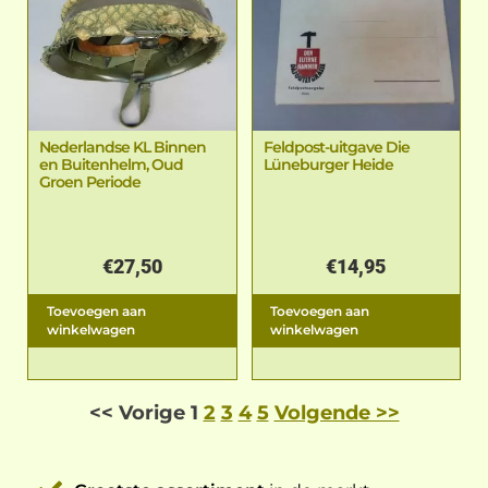
Nederlandse KL Binnen
Feldpost-uitgave Die
en Buitenhelm, Oud
Lüneburger Heide
Groen Periode
€
27,50
€
14,95
Toevoegen aan
Toevoegen aan
winkelwagen
winkelwagen
<< Vorige
1
2
3
4
5
Volgende >>