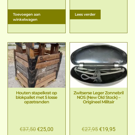
Toevoegen aan
Lees verder
winkelwagen
Houten stapelkrat op
Zwitserse Leger Zonnebril
blokpallet met 5 losse
NOS (New Old Stock) –
opzetranden
Origineel Militair
€
37,50
€
25,00
€
27,95
€
19,95