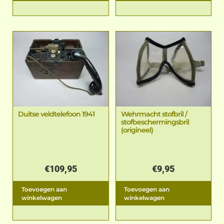
Duitse veldtelefoon 1941
Wehrmacht stofbril /
stofbeschermingsbril
(origineel)
€
109,95
€
9,95
Toevoegen aan
Toevoegen aan
winkelwagen
winkelwagen