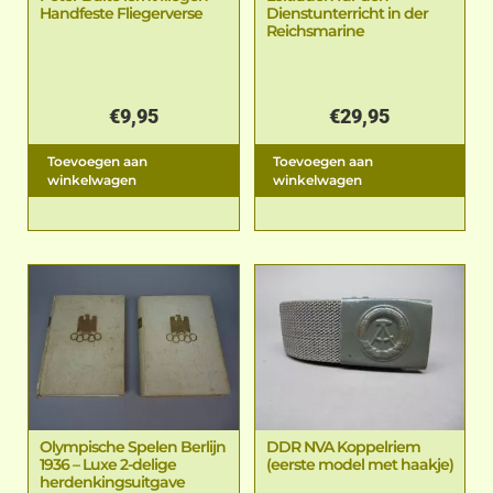
Handfeste Fliegerverse
Dienstunterricht in der
Reichsmarine
€
9,95
€
29,95
Toevoegen aan
Toevoegen aan
winkelwagen
winkelwagen
Olympische Spelen Berlijn
DDR NVA Koppelriem
1936 – Luxe 2-delige
(eerste model met haakje)
herdenkingsuitgave