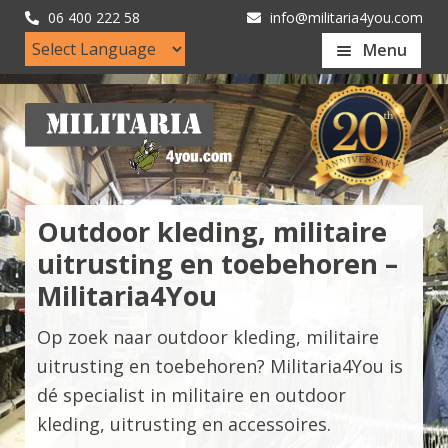
06 400 222 58
info@militaria4you.com
Menu
Home
Artikelen
Nieuws
Kledingmaten
Outdoor kleding, militaire
uitrusting en toebehoren –
Klantfotos
Militaria4You
Mijn Account
Op zoek naar outdoor kleding, militaire
uitrusting en toebehoren? Militaria4You is
dé specialist in militaire en outdoor
kleding, uitrusting en accessoires.