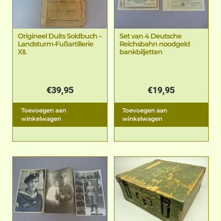
Origineel Duits Soldbuch –
Set van 4 Deutsche
Landsturm-Fußartillerie
Reichsbahn noodgeld
XII.
bankbiljetten
€
39,95
€
19,95
Toevoegen aan
Toevoegen aan
winkelwagen
winkelwagen