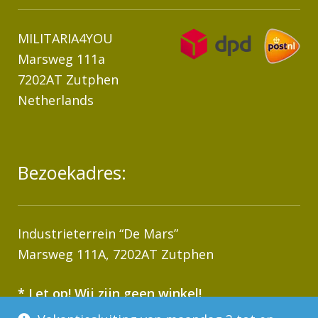
MILITARIA4YOU
Marsweg 111a
7202AT Zutphen
Netherlands
Bezoekadres:
Industrieterrein “De Mars”
Marsweg 111A, 7202AT Zutphen
* Let op! Wij zijn geen winkel!
Afhalen van bestellingen op afspraak!