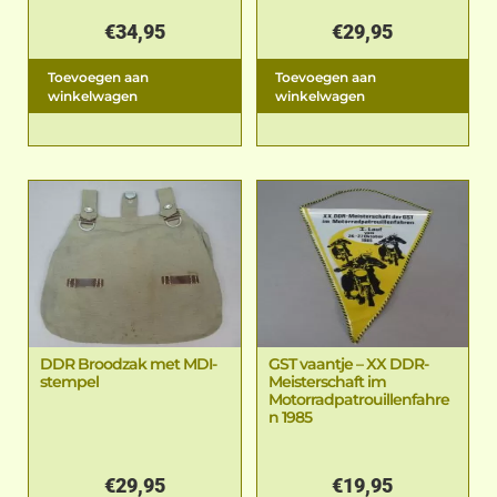
€
34,95
€
29,95
Toevoegen aan
Toevoegen aan
winkelwagen
winkelwagen
DDR Broodzak met MDI-
GST vaantje – XX DDR-
stempel
Meisterschaft im
Motorradpatrouillenfahre
n 1985
€
29,95
€
19,95