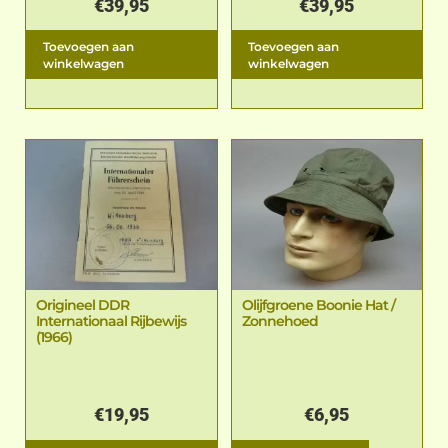
€
39,95
€
39,95
Toevoegen aan
Toevoegen aan
winkelwagen
winkelwagen
Origineel DDR
Olijfgroene Boonie Hat /
Internationaal Rijbewijs
Zonnehoed
(1966)
€
19,95
€
6,95