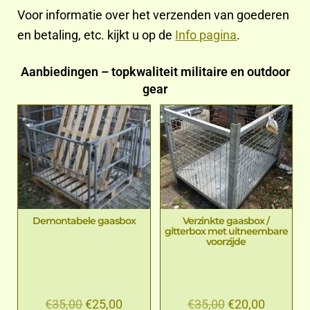
Voor informatie over het verzenden van goederen
en betaling, etc. kijkt u op de
Info pagina
.
Aanbiedingen – topkwaliteit militaire en outdoor
gear
Demontabele gaasbox
Verzinkte gaasbox /
gitterbox met uitneembare
voorzijde
€
35,00
€
25,00
€
35,00
€
20,00