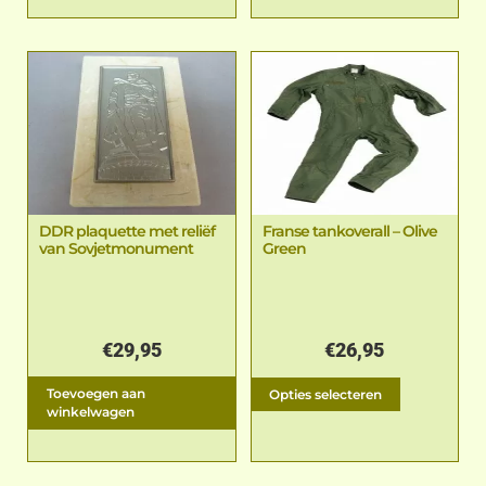
DDR plaquette met reliëf
Franse tankoverall – Olive
van Sovjetmonument
Green
€
29,95
€
26,95
Toevoegen aan
Opties selecteren
winkelwagen