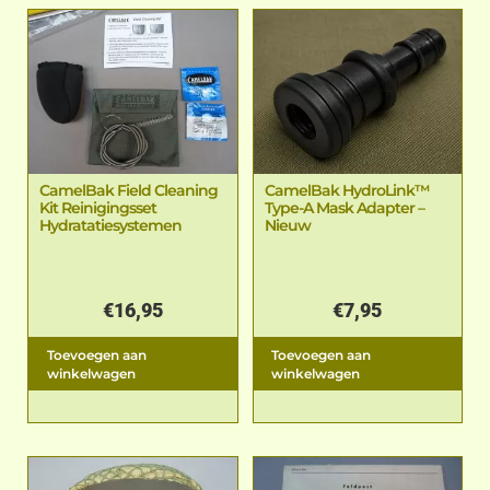
CamelBak Field Cleaning
CamelBak HydroLink™
Kit Reinigingsset
Type-A Mask Adapter –
Hydratatiesystemen
Nieuw
€
16,95
€
7,95
Toevoegen aan
Toevoegen aan
winkelwagen
winkelwagen