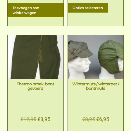
Toevoegen aan
Opties selecteren
winkelwagen
Thermo broek, bont
Wintermuts / winterpet /
gevoerd
bontmuts
€
12,95
€
8,95
€
8,95
€
6,95