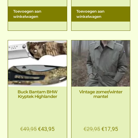
Toevoegen aan
Toevoegen aan
winkelwagen
winkelwagen
Buck Bantam BHW
Vintage zomer/winter
Kryptek Highlander
mantel
€
49,95
€
43,95
€
29,95
€
17,95